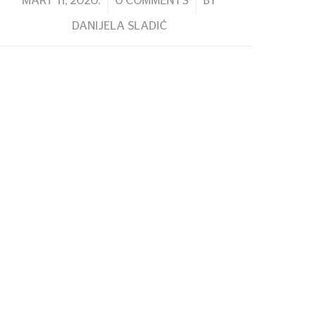
/
/
MART 11, 2020.
0 COMMENTS
BY
DANIJELA SLADIĆ