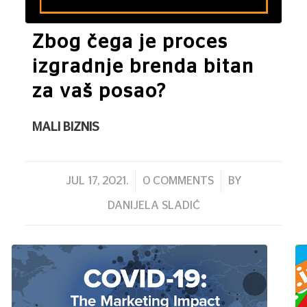
Zbog čega je proces
izgradnje brenda bitan
za vaš posao?
MALI BIZNIS
/
/
JUL 17, 2021.
0 COMMENTS
BY
DANIJELA SLADIĆ