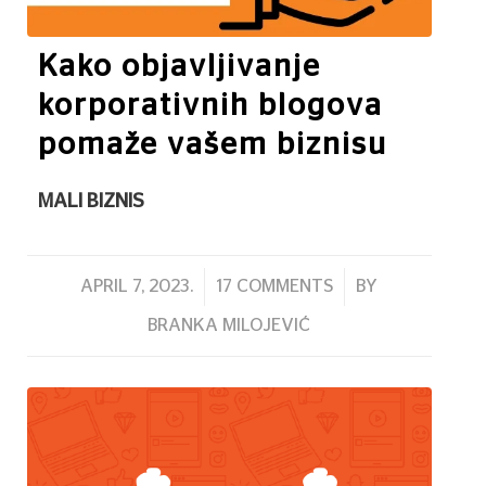
Kako objavljivanje
korporativnih blogova
pomaže vašem biznisu
MALI BIZNIS
/
/
APRIL 7, 2023.
17 COMMENTS
BY
BRANKA MILOJEVIĆ