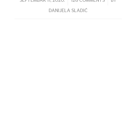
/
/
SEPTEMBAR 11, 2020.
126 COMMENTS
BY
DANIJELA SLADIĆ