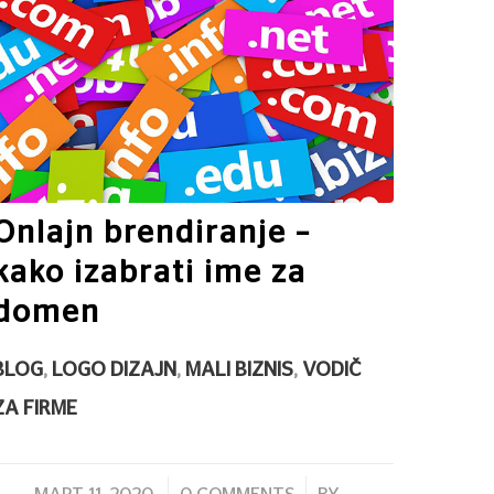
Onlajn brendiranje –
kako izabrati ime za
domen
BLOG
,
LOGO DIZAJN
,
MALI BIZNIS
,
VODIČ
ZA FIRME