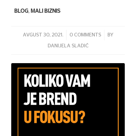
BLOG
,
MALI BIZNIS
/
/
AVGUST 30, 2021.
0 COMMENTS
BY
DANIJELA SLADIĆ