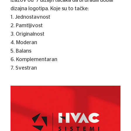
izazov od 7 dizajn tačaka da bi uradili dobar
dizajna logotipa. Koje su to tačke:
1. Jednostavnost
2. Pamtljivost
3. Originalnost
4. Moderan
5. Balans
6. Komplementaran
7. Svestran