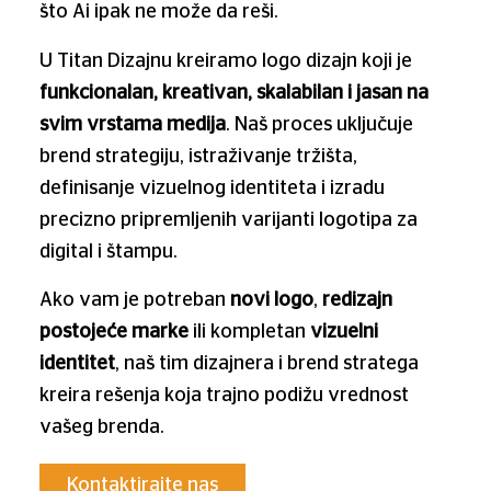
što Ai ipak ne može da reši.
U Titan Dizajnu kreiramo logo dizajn koji je
funkcionalan, kreativan, skalabilan i jasan na
svim vrstama medija
. Naš proces uključuje
brend strategiju, istraživanje tržišta,
definisanje vizuelnog identiteta i izradu
precizno pripremljenih varijanti logotipa za
digital i štampu.
Ako vam je potreban
novi logo
,
redizajn
postojeće marke
ili kompletan
vizuelni
identitet
, naš tim dizajnera i brend stratega
kreira rešenja koja trajno podižu vrednost
vašeg brenda.
Kontaktirajte nas