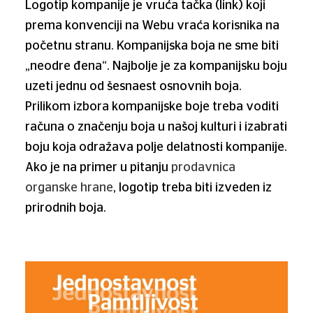
Logotip kompanije je vruća tačka (link) koji
prema konvenciji na Webu vraća korisnika na
početnu stranu. Kompanijska boja ne sme biti
„neodre đena“. Najbolje je za kompanijsku boju
uzeti jednu od šesnaest osnovnih boja.
Prilikom izbora kompanijske boje treba voditi
računa o značenju boja u našoj kulturi i izabrati
boju koja odražava polje delatnosti kompanije.
Ako je na primer u pitanju
prodavnica
organske hrane
, logotip treba biti izveden iz
prirodnih boja.