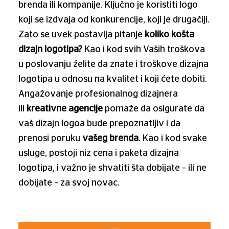
brenda ili kompanije. Ključno je koristiti logo
koji se izdvaja od konkurencije, koji je drugačiji.
Zato se uvek postavlja pitanje
koliko košta
dizajn logotipa?
Kao i kod svih Vaših troškova
u poslovanju želite da znate i troškove dizajna
logotipa u odnosu na kvalitet i koji ćete dobiti.
Angažovanje profesionalnog dizajnera
ili
kreativne agencije
pomaže da osigurate da
vaš dizajn logoa bude prepoznatljiv i da
prenosi poruku
vašeg brenda
. Kao i kod svake
usluge, postoji niz cena i paketa dizajna
logotipa, i važno je shvatiti šta dobijate – ili ne
dobijate – za svoj novac.