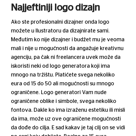
Najjeftiniji logo dizajn
Ako ste profesionalni dizajner onda logo
možete u Ilustratoru da dizajnirate sami.
Međutim ko nije dizajner i budžet mu je veoma
mali i nije u mogućnosti da angažuje kreativnu
agenciju, pa čak ni freelancera uvek može da
iskoristi neki od logo generatora koji ima
mnogo na tržištu. Platićete svega nekoliko
eura od 15 do 50 ali mogućnosti su mnogo
ograničene. Logo generatori Vam nude
ograničene oblike i simbole, svega nekoliko
fontova. Dakle ko ima izraženu estetiku ili misli
da ima, može uz ove ograničene mogućnosti
da dođe do cilja. E sad kakav je taj cilj on se vidi