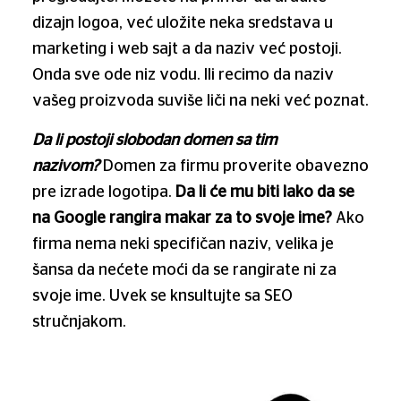
dizajn logoa, već uložite neka sredstava u
marketing i web sajt a da naziv već postoji.
Onda sve ode niz vodu. Ili recimo da naziv
vašeg proizvoda suviše liči na neki već poznat.
Da li postoji slobodan domen sa tim
nazivom?
Domen za firmu proverite obavezno
pre izrade logotipa.
Da li će mu biti lako da se
na Google rangira makar za to svoje ime?
Ako
firma nema neki specifičan naziv, velika je
šansa da nećete moći da se rangirate ni za
svoje ime. Uvek se knsultujte sa SEO
stručnjakom.