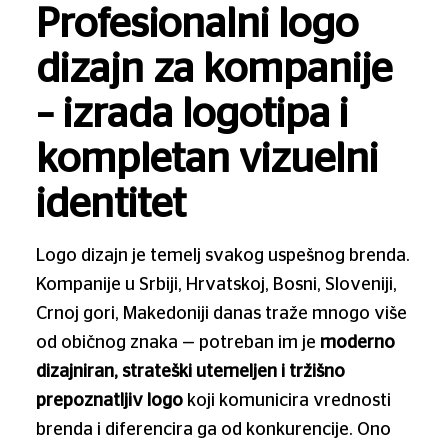
Profesionalni logo
dizajn za kompanije
– izrada logotipa i
kompletan vizuelni
identitet
Logo dizajn je temelj svakog uspešnog brenda.
Kompanije u Srbiji, Hrvatskoj, Bosni, Sloveniji,
Crnoj gori, Makedoniji danas traže mnogo više
od običnog znaka — potreban im je
moderno
dizajniran, strateški utemeljen i tržišno
prepoznatljiv logo
koji komunicira vrednosti
brenda i diferencira ga od konkurencije. Ono