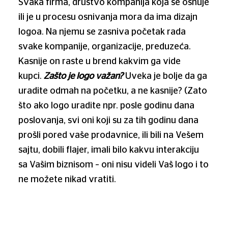
Svaka firma, društvo kompanija koja se osnuje
ili je u procesu osnivanja mora da ima dizajn
logoa. Na njemu se zasniva početak rada
svake kompanije, organizacije, preduzeća.
Kasnije on raste u brend kakvim ga vide
kupci.
Zašto je logo važan?
Uveka je bolje da ga
uradite odmah na početku, a ne kasnije? (Zato
što ako logo uradite npr. posle godinu dana
poslovanja, svi oni koji su za tih godinu dana
prošli pored vaše prodavnice, ili bili na Vešem
sajtu, dobili flajer, imali bilo kakvu interakciju
sa Vašim biznisom – oni nisu videli Vaš logo i to
ne možete nikad vratiti.