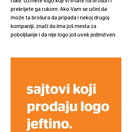
ruke. Uzmete logo koji vi imate na brošuri i
prekrijete ga rukom. Ako Vam se učini da
može ta brošura da pripada i nekoj drugoj
kompaniji, znači da ima još mesta za
poboljšanje i da nije logo još uvek jedinstven.