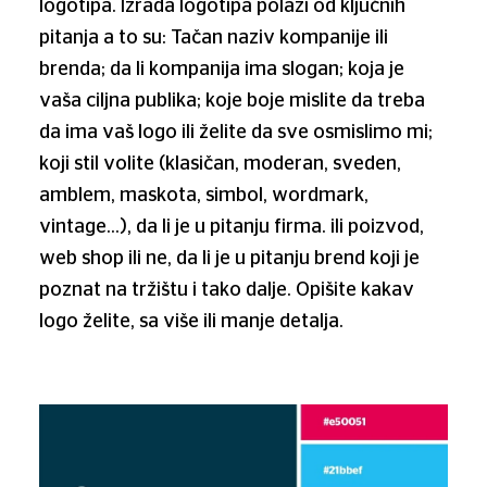
logotipa. Izrada logotipa polazi od ključnih
pitanja a to su: Tačan naziv kompanije ili
brenda; da li kompanija ima slogan; koja je
vaša ciljna publika; koje boje mislite da treba
da ima vaš logo ili želite da sve osmislimo mi;
koji stil volite (klasičan, moderan, sveden,
amblem, maskota, simbol, wordmark,
vintage…), da li je u pitanju firma. ili poizvod,
web shop ili ne, da li je u pitanju brend koji je
poznat na tržištu i tako dalje. Opišite kakav
logo želite, sa više ili manje detalja.