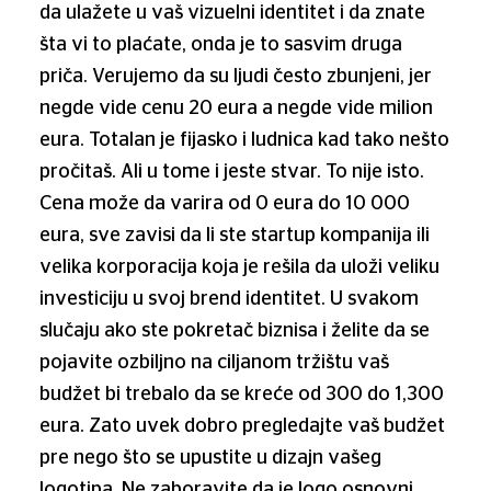
da ulažete u vaš vizuelni identitet i da znate
šta vi to plaćate, onda je to sasvim druga
priča. Verujemo da su ljudi često zbunjeni, jer
negde vide cenu 20 eura a negde vide milion
eura. Totalan je fijasko i ludnica kad tako nešto
pročitaš. Ali u tome i jeste stvar. To nije isto.
Cena može da varira od 0 eura do 10 000
eura, sve zavisi da li ste startup kompanija ili
velika korporacija koja je rešila da uloži veliku
investiciju u svoj brend identitet. U svakom
slučaju ako ste pokretač biznisa i želite da se
pojavite ozbiljno na ciljanom tržištu vaš
budžet bi trebalo da se kreće od 300 do 1,300
eura. Zato uvek dobro pregledajte vaš budžet
pre nego što se upustite u dizajn vašeg
logotipa. Ne zaboravite da je logo osnovni