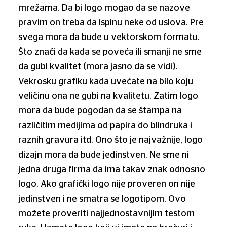
mrežama. Da bi logo mogao da se nazove
pravim on treba da ispinu neke od uslova. Pre
svega mora da bude u vektorskom formatu.
Što znači da kada se poveća ili smanji ne sme
da gubi kvalitet (mora jasno da se vidi).
Vekrosku grafiku kada uvećate na bilo koju
veličinu ona ne gubi na kvalitetu. Zatim logo
mora da bude pogodan da se štampa na
različitim medijima od papira do blindruka i
raznih gravura itd. Ono što je najvažnije, logo
dizajn mora da bude jedinstven. Ne sme ni
jedna druga firma da ima takav znak odnosno
logo. Ako grafički logo nije proveren on nije
jedinstven i ne smatra se logotipom. Ovo
možete proveriti najjednostavnijim testom