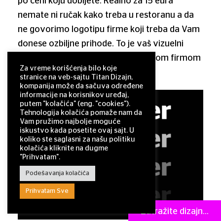
po ceni koju dobijete. Realno za 15 eura
nemate ni ručak kako treba u restoranu a da
ne govorimo logotipu firme koji treba da Vam
donese ozbiljne prihode. To je vaš vizuelni
identitet i treba da se ponosite vašom firmom
Za vreme korišćenja bilo koje
i izgledom logotipa.
stranice na veb-sajtu Titan Dizajn,
kompanija može da sačuva određene
informacije na korisnikov uređaj,
putem "kolačića" (eng. "cookies").
Tehnologija kolačića pomaže nam da
Vam pružimo najbolje moguće
iskustvo kada posetite ovaj sajt. U
koliko ste saglasni za našu politiku
kolačića kliknite na dugme
"Prihvatam".
Podešavanja kolačića
Prihvatam Sve
Zatražite dizajn...