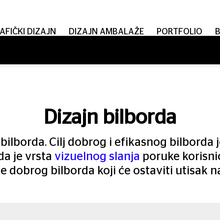
AFIČKI DIZAJN
DIZAJN AMBALAŽE
PORTFOLIO
Dizajn bilborda
bilborda. Cilj dobrog i efikasnog bilborda 
da je vrsta
vizuelnog slanja
poruke korisnic
e dobrog bilborda koji će ostaviti utisak n