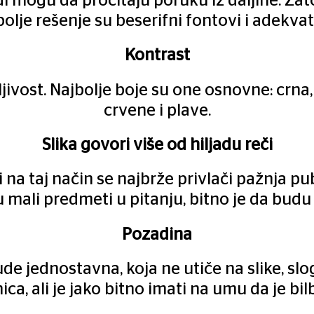
di mogu da pročitaju poruku iz daljine. Zato 
bolje rešenje su beserifni fontovi i adek
Kontrast
ljivost. Najbolje boje su one osnovne: crna,
crvene i plave.
Slika govori više od hiljadu reči
 i na taj način se najbrže privlači pažnja pu
u mali predmeti u pitanju, bitno je da budu 
Pozadina
de jednostavna, koja ne utiče na slike, slog
ica, ali je jako bitno imati na umu da je b