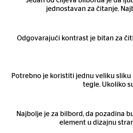
Jedan od ciljeva bilborda je da lju
jednostavan za čitanje. Naj
Odgovarajući kontrast je bitan za čit
Potrebno je koristiti jednu veliku sliku
tegle. Ukoliko s
Najbolje je za bilbord, da pozadina bu
element u dizajnu stran