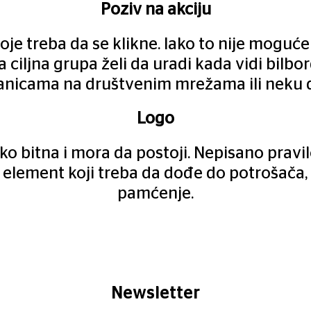
Poziv na akciju
e treba da se klikne. Iako to nije moguće
ta ciljna grupa želi da uradi kada vidi bilb
stranicama na društvenim mrežama ili neku
Logo
ko bitna i mora da postoji. Nepisano pravi
e element koji treba da dođe do potrošača,
pamćenje.
Newsletter