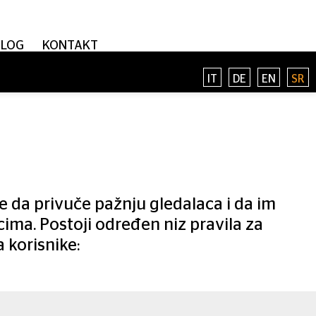
BLOG
KONTAKT
IT
DE
EN
SR
je da privuče pažnju gledalaca i da im
ima. Postoji određen niz pravila za
a korisnike: