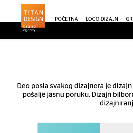
POČETNA
LOGO DIZAJN
GR
Deo posla svakog dizajnera je dizajn 
pošalje jasnu poruku. Dizajn bilbor
dizajniranj