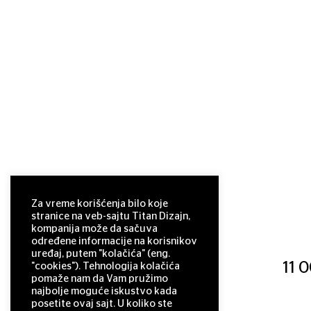
Za vreme korišćenja bilo koje
stranice na veb-sajtu Titan Dizajn,
kompanija može da sačuva
određene informacije na korisnikov
uređaj, putem "kolačića" (eng.
11 
"cookies"). Tehnologija kolačića
pomaže nam da Vam pružimo
najbolje moguće iskustvo kada
posetite ovaj sajt. U koliko ste