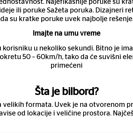
jednostavnost. Najefikasnije poruke su krat
 ideje ili poruke Sažeta poruka. Dizajneri r
da su kratke poruke uvek najbolje rešenje. P
Imajte na umu vreme
 korisniku u nekoliko sekundi. Bitno je ima
kretu 50 – 60km/h, tako da će suvišni elem
primećeni
Šta je bilbord?
ja velikih formata. Uvek je na otvorenom 
 zavise od lokacije i veličine prostora. Naj