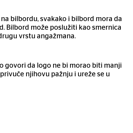
 na bilbordu, svakako i bilbord mora da
ord. Bilbord može poslužiti kao smernica
 drugu vrstu angažmana.
lo govori da logo ne bi morao biti manji
 privuče njihovu pažnju i ureže se u