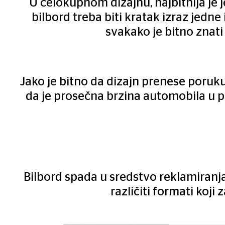
U celokupnom dizajnu, najbitnija je 
bilbord treba biti kratak izraz jedne
svakako je bitno znati 
Jako je bitno da dizajn prenese poruku
da je prosečna brzina automobila u po
Bilbord spada u sredstvo reklamiran
različiti formati koji