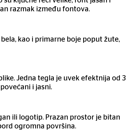
su ključne reči velike, font jasan i
vatan razmak između fontova.
 bela, kao i primarne boje poput žute,
blike. Jedna tegla je uvek efektnija od 3
povećani i jasni.
an ili logotip. Prazan prostor je bitan
ilbord ogromna površina.