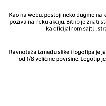
Kao na webu, postoji neko dugme na koj
poziva na neku akciju. Bitno je znati š
ka oficijalnom sajtu, 
Ravnoteža između slike i logotipa je ja
od 1/8 veličine površine. Logotip j