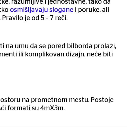
ke, razumljive i jednostavne, tako da
etko
osmišljavaju slogane
i poruke, ali
ravilo je od 5 – 7 reči.
ti na umu da se pored bilborda prolazi,
enti ili komplikovan dizajn, neće biti
prostoru na prometnom mestu. Postoje
češći formati su 4mX3m.