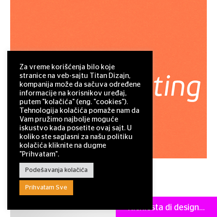
Za vreme korišćenja bilo koje
stranice na veb-sajtu Titan Dizajn,
kompanija može da sačuva određene
informacije na korisnikov uređaj,
putem "kolačića" (eng. "cookies").
Tehnologija kolačića pomaže nam da
Vam pružimo najbolje moguće
iskustvo kada posetite ovaj sajt. U
koliko ste saglasni za našu politiku
kolačića kliknite na dugme
"Prihvatam".
Podešavanja kolačića
Sajthosting
Prihvatam Sve
Richiesta di design...