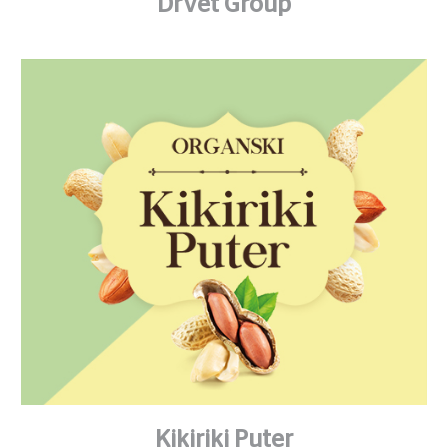
DrVet Group
Kikiriki Puter