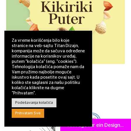
Za vreme korišćenja bilo koje
stranice na veb-sajtu Titan Dizajn,
kompanija može da sačuva određene
informacije na korisnikov uređaj,
putem "kolačića" (eng. "cookies").
Tehnologija kolačića pomaže nam da
Vam pružimo najbolje moguće
Kikiriki Puter
iskustvo kada posetite ovaj sajt. U
koliko ste saglasni za našu politiku
kolačića kliknite na dugme
"Prihvatam".
Podešavanja kolačića
Prihvatam Sve
Anfrage für ein Design...