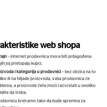
akteristike web shopa
zajn
– internet prodavnica mora biti prilagođena
ih joj pristupaju kupci,
izvoda i kategorija u prodavnici
– bez obzira na to
ko ili na hiljade proizvoda, vaša prodavnica će
oblema, a proizvode ćete moći razvrstati u onoliko
slite da treba,
odavnicu kreiramo tako da bude spremna za