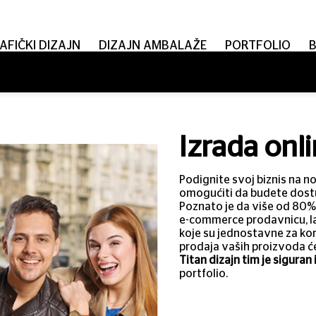
AFIČKI DIZAJN
DIZAJN AMBALAŽE
PORTFOLIO
Izrada onl
Podignite svoj biznis na n
omogućiti da budete dostup
Poznato je da više od 80%
e-commerce prodavnicu, la
koje su jednostavne za kori
prodaja vaših proizvoda će
Titan dizajn tim je siguran 
portfolio.
a