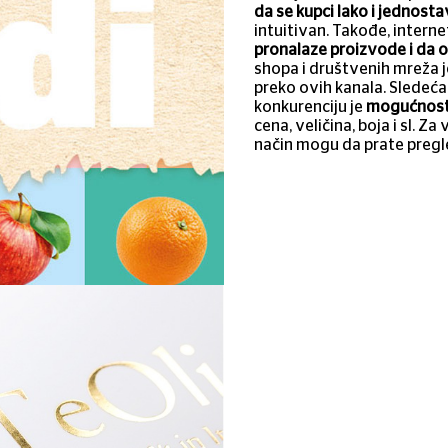
da se kupci lako i jednost
intuitivan. Takođe, inter
pronalaze proizvode i da o
shopa i društvenih mreža 
preko ovih kanala. Sledeća
konkurenciju je
mogućnost 
cena, veličina, boja i sl. 
način mogu da prate pregl
TeOli