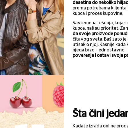
desetina do nekoliko hilj
a
prema potrebama klijenta i 
kupca i proces kupovine.
Savremena rešenja, koja su
kupce, naš su prioritet. Za
da svoje proizvode ponud
čitavog sveta. Baš zato j
utisak o njoj. Kasnije kada
njega brzo i jednostavno i
poverenje i ostavi svoje 
Šta čini jed
Kada je izrada online prod