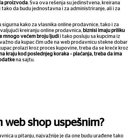
ada proizvoda
. Sva ova rešenja su jedinstvena, kreirana
tako da budu jednostavna i za administriranje, ali i za
 sigurna kako za vlasnika online prodavnice, tako i za
hvaljujući kreiranju online prodavnica,
biznisi imaju priliku
e mnogo većem broju ljudi
i tako posluju sa kupcima iz
e važno da kupac čim uđe na web prodavnicu stekne dobar
 kupac prolazi kroz proces kupovine, treba da se kreće kroz
na kraju kod poslednjeg koraka – plaćanja, treba da ima
podatke
na sajtu.
an web shop uspešnim?
avnica u pitanju, najvažnije je da one budu urađene tako