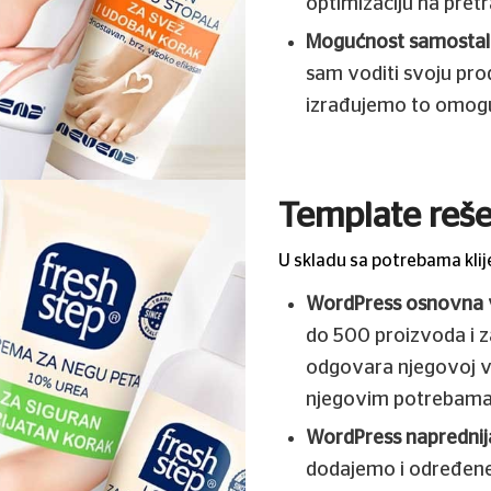
optimizaciju na pret
Mogućnost samostal
sam voditi svoju pro
izrađujemo to omog
Template reše
U skladu sa potrebama klije
WordPress osnovna v
do 500 proizvoda i z
odgovara njegovoj vr
njegovim potrebama
WordPress naprednija
dodajemo i određene f