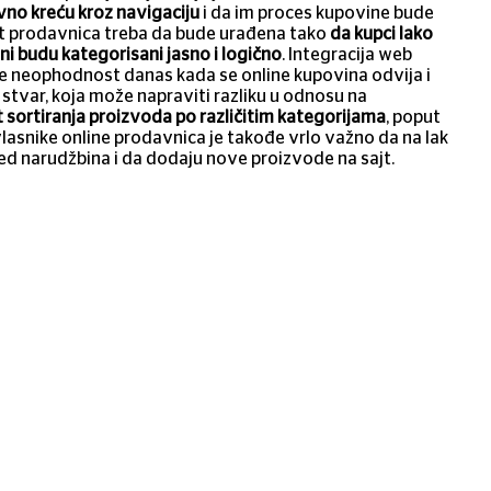
avno kreću kroz navigaciju
i da im proces kupovine bude
net prodavnica treba da bude urađena tako
da kupci lako
ni budu kategorisani jasno i logično
. Integracija web
je neophodnost danas kada se online kupovina odvija i
 stvar, koja može napraviti razliku u odnosu na
sortiranja proizvoda po različitim kategorijama
, poput
Za vlasnike online prodavnica je takođe vrlo važno da na lak
ed narudžbina i da dodaju nove proizvode na sajt.