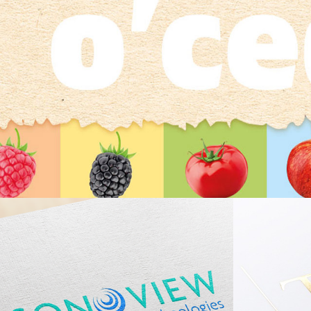
O`cedi
Sono View