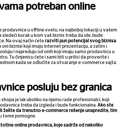
 vama potreban online
 prodavnice u offline svetu, na najboljoj lokaciji u vašem
a sledeći korak u kom vaš biznis treba da ide, bude
ce. Na ovaj način ćete
razviti pun potencijal svog biznisa
.
oni biznisi koji imaju internet prezentaciju, a zatim i
osluju i napreduju od onih koji imaju samo prodavnicu u
u. Tu činjenicu ćete i sami biti u prilici da proverite i
jednom kada se odlučite za otvaranje e-commerce sajta.
vnice posluju bez granica
shopa je lak ukoliko na njemu rade profesionalci, koji
rodavnica treba da izgleda i bude funkcionalna.
Ako ste
ili želite da trenutno e-commerce rešenje unapredite, tim
u tome pomogne.
stotine online prodavnica, koje sadrže od nekoliko