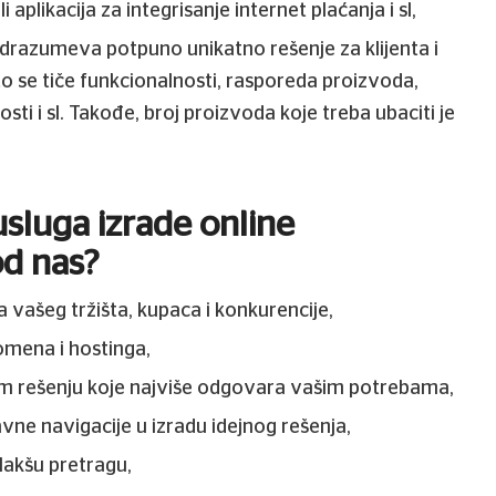
ili aplikacija za integrisanje internet plaćanja i sl,
drazumeva potpuno unikatno rešenje za klijenta i
 što se tiče funkcionalnosti, rasporeda proizvoda,
osti i sl. Takođe, broj proizvoda koje treba ubaciti je
usluga izrade online
od nas?
 vašeg tržišta, kupaca i konkurencije,
omena i hostinga,
om rešenju koje najviše odgovara vašim potrebama,
vne navigacije u izradu idejnog rešenja,
lakšu pretragu,