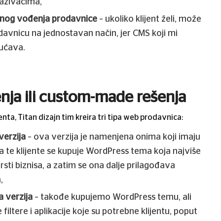
raživačima,
nog vođenja prodavnice
– ukoliko klijent želi, može
davnicu na jednostavan način, jer CMS koji mi
ućava.
nja ili custom-made rešenja
nta, Titan dizajn tim kreira tri tipa web prodavnica:
erzija
– ova verzija je namenjena onima koji imaju
a te klijente se kupuje WordPress tema koja najviše
sti biznisa, a zatim se ona dalje prilagođava
,
 verzija
– takođe kupujemo WordPress temu, ali
iltere i aplikacije koje su potrebne klijentu, poput