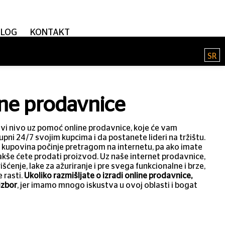
BLOG
KONTAKT
SR
ine prodavnice
ovi nivo uz pomoć online prodavnice, koje će vam
ni 24/7 svojim kupcima i da postanete lideri na tržištu.
 kupovina počinje pretragom na internetu, pa ako imate
kše ćete prodati proizvod. Uz naše internet prodavnice,
šćenje, lake za ažuriranje i pre svega funkcionalne i brze,
 rasti.
Ukoliko razmišljate o izradi online prodavnice,
izbor
, jer imamo mnogo iskustva u ovoj oblasti i bogat