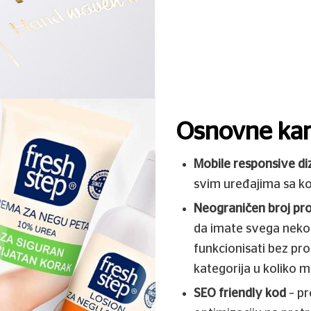
Osnovne kar
Mobile responsive di
svim uređajima sa koj
Neograničen broj pro
da imate svega nekoli
funkcionisati bez pr
kategorija u koliko mi
SEO friendly kod
– pr