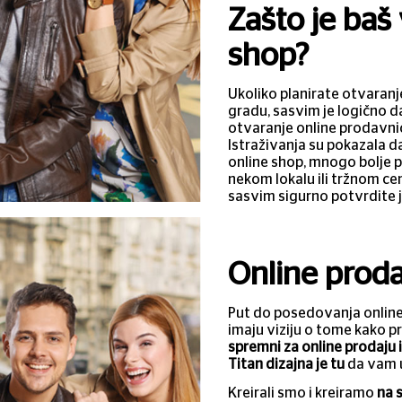
Zašto je baš
shop?
Ukoliko planirate otvaranje
gradu, sasvim je logično d
otvaranje online prodavni
Istraživanja su pokazala da 
online shop, mnogo bolje p
nekom lokalu ili tržnom centr
sasvim sigurno potvrdite 
Online proda
Put do posedovanja online 
imaju viziju o tome kako p
spremni za online prodaju 
Titan dizajna je tu
da vam 
Kreirali smo i kreiramo
na 