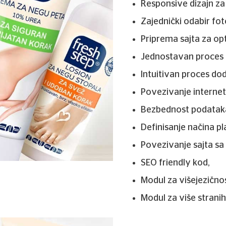
Responsive dizajn za
Zajednički odabir foto
Priprema sajta za opt
Jednostavan proces 
Intuitivan proces do
Povezivanje interne
Bezbednost podataka
Definisanje načina pl
Povezivanje sajta sa
SEO friendly kod,
Modul za višejezičnos
Modul za više stranih