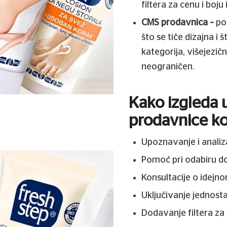
filtera za cenu i boju 
CMS prodavnica –
po
što se tiče dizajna i
kategorija, višejezičn
neograničen.
Kako izgleda 
prodavnice k
Upoznavanje i analiza
Pomoć pri odabiru d
Konsultacije o idejn
Uključivanje jednosta
Dodavanje filtera za 