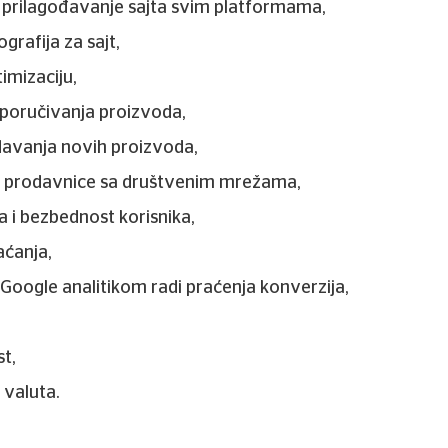
 prilagođavanje sajta svim platformama,
grafija za sajt,
imizaciju,
poručivanja proizvoda,
davanja novih proizvoda,
t prodavnice sa društvenim mrežama,
 i bezbednost korisnika,
aćanja,
 Google analitikom radi praćenja konverzija,
t,
 valuta.