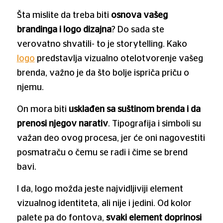
Šta mislite da treba biti
osnova vašeg
brandinga i logo dizajna
? Do sada ste
verovatno shvatili- to je storytelling. Kako
logo
predstavlja vizualno otelotvorenje vašeg
brenda, važno je da što bolje ispriča priču o
njemu.
On mora biti
usklađen sa suštinom brenda i da
prenosi njegov narativ
. Tipografija i simboli su
važan deo ovog procesa, jer će oni nagovestiti
posmatraču o čemu se radi i čime se brend
bavi.
I da, logo možda jeste najvidljiviji element
vizualnog identiteta, ali nije i jedini. Od kolor
palete pa do fontova,
svaki element doprinosi