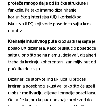
proteže mnogo dalje od fizičke strukture i
funkcije
. Pa tako imamo dizajniranje
korisničkog interfejsa (UI) i korisničkog
iskustva (UX) koji vode posetioca sajta kroz
narativ.
Kreiranje intuitivnog puta
kroz sadržaj sajta je
posao UX dizajnera. Kako bi uključio posetioce
sajta u ono što se na njemu „dešava“, dizajneri
treba da kreiraju koherentan i zanimljiv put od
početka do kraja.
Dizajneri će storytelling uključiti u proces
kreiranja posebnog iskustva, tako što će
uzeti
u obzir motivaciju, ciljeve i emocije posetilaca
.
Od priče kojom kupac upoznaje proizvod do