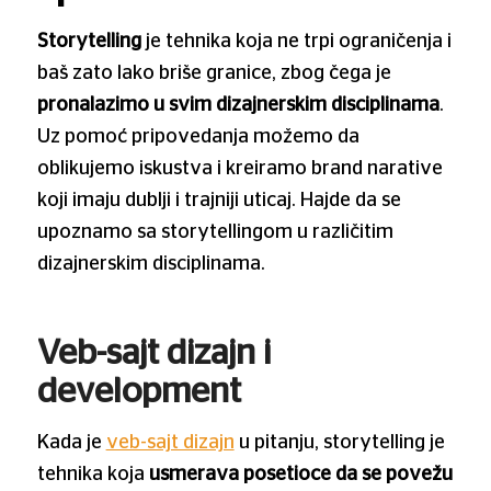
Storytelling
je tehnika koja ne trpi ograničenja i
baš zato lako briše granice, zbog čega je
pronalazimo u svim dizajnerskim disciplinama
.
Uz pomoć pripovedanja možemo da
oblikujemo iskustva i kreiramo brand narative
koji imaju dublji i trajniji uticaj. Hajde da se
upoznamo sa storytellingom u različitim
dizajnerskim disciplinama.
Veb-sajt dizajn i
development
Kada je
veb-sajt dizajn
u pitanju, storytelling je
tehnika koja
usmerava posetioce da se povežu