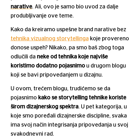
narative
. Ali, ovo je samo bio uvod za dalje
produbljivanje ove teme.
Kako da kreiramo uspešne brand narative bez
tehnika vizualnog storytellinga
koje provereno
donose uspeh? Nikako, pa smo baš zbog toga
odlučili da
neke od tehnika koje najviše
koristimo dodatno pojasnimo
u drugom blogu
koji se bavi pripovedanjem u dizajnu.
U ovom, trećem blogu, trudićemo se da
pojasnimo
kako se storytelling tehnike koriste
širom dizajnerskog spektra
. U pet kategorija, u
koje smo poređali dizajnerske discipline, svaka
ima svoj način integrisanja pripovedanja u svoj
svakodnevni rad.