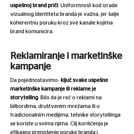
uspešnoj brand priči
. Uniformnost kod izrade
vizualnog identiteta branda je važna, jer šalje
koherentnu poruku kroz sve kanale kojima
brand komunicira.
Reklamiranje i marketinške
kampanje
Da pojednostavimo-
ključ svake uspešne
marketinške kampanje ili reklame je
storytelling
. Bilo da je reč o reklami na
bilbordima, društvenim mrežama ili u
tradicionalnim medijima, tehnike storytellinga
se koriste u svima njima. Cilj korišćenja je
efikasno prenošenje poruke branda i