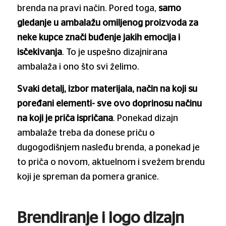
brenda na pravi način. Pored toga,
samo
gledanje u ambalažu omiljenog proizvoda za
neke kupce znači buđenje jakih emocija i
isčekivanja
. To je uspešno dizajnirana
ambalaža i ono što svi želimo.
Svaki detalj, izbor materijala, način na koji su
poređani elementi- sve ovo doprinosu načinu
na koji je priča ispričana
. Ponekad dizajn
ambalaže treba da donese priču o
dugogodišnjem nasleđu brenda, a ponekad je
to priča o novom, aktuelnom i svežem brendu
koji je spreman da pomera granice.
Brendiranje i logo dizajn