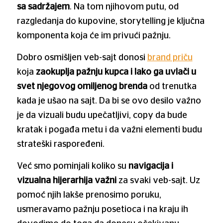
sa sadržajem
. Na tom njihovom putu, od
razgledanja do kupovine, storytelling je ključna
komponenta koja će im privući pažnju.
Dobro osmišljen veb-sajt donosi
brand priču
koja
zaokuplja pažnju kupca i lako ga uvlači u
svet njegovog omiljenog brenda
od trenutka
kada je ušao na sajt. Da bi se ovo desilo važno
je da vizuali budu upečatljivi, copy da bude
kratak i pogađa metu i da važni elementi budu
strateški raspoređeni.
Već smo pominjali koliko su
navigacija i
vizualna hijerarhija važni
za svaki veb-sajt. Uz
pomoć njih lakše prenosimo poruku,
usmeravamo pažnju posetioca i na kraju ih