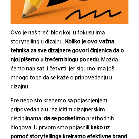
Ovo je naš treći blog koji u fokusu ima
storytelling u dizajnu.
Koliko je ovo važna
tehnika za sve dizajnere govori činjenica da o
njoj pišemo u trećem blogu po redu
. Možda
ćemo napisati i četvrti, jer sigurno ima još
mnogo toga da se kaže o pripovedanju u
dizajnu.
Pre nego što krenemo sa pojašnjenjem
pripovedanja u različitim dizajnerskim
disciplinama,
da se podsetimo
prethodnih
blogova. U prvom smo pojasnili
kako uz
pomoć storytellinga
kreiramo efektivne brand