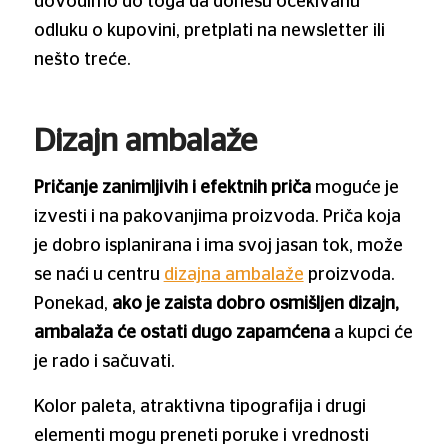
dovodimo do toga da donesu očekivanu
odluku o kupovini, pretplati na newsletter ili
nešto treće.
Dizajn ambalaže
Pričanje zanimljivih i efektnih priča
moguće je
izvesti i na pakovanjima proizvoda. Priča koja
je dobro isplanirana i ima svoj jasan tok, može
se naći u centru
dizajna ambalaže
proizvoda.
Ponekad,
ako je zaista dobro osmišljen dizajn,
ambalaža će ostati dugo zapamćena
a kupci će
je rado i sačuvati.
Kolor paleta, atraktivna tipografija i drugi
elementi mogu preneti poruke i vrednosti