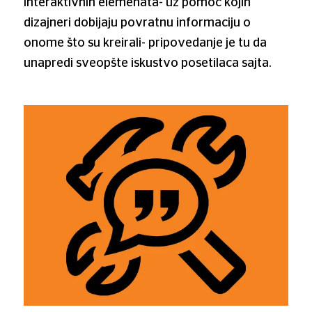
interaktivnih elemenata- uz pomoć kojih
dizajneri dobijaju povratnu informaciju o
onome što su kreirali- pripovedanje je tu da
unapredi sveopšte iskustvo posetilaca sajta.