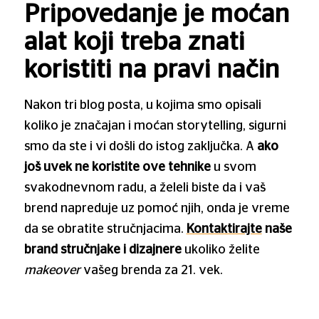
Pripovedanje je moćan
alat koji treba znati
koristiti na pravi način
Nakon tri blog posta, u kojima smo opisali
koliko je značajan i moćan storytelling, sigurni
smo da ste i vi došli do istog zaključka. A
ako
još uvek ne koristite ove tehnike
u svom
svakodnevnom radu, a želeli biste da i vaš
brend napreduje uz pomoć njih, onda je vreme
da se obratite stručnjacima.
Kontaktirajte
naše
brand stručnjake i dizajnere
ukoliko želite
makeover
vašeg brenda za 21. vek.