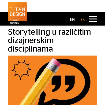
EN
SR
Storytelling u različitim
dizajnerskim
disciplinama