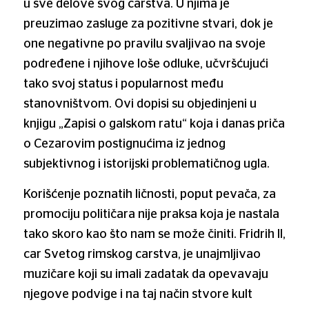
u sve delove svog carstva. U njima je
preuzimao zasluge za pozitivne stvari, dok je
one negativne po pravilu svaljivao na svoje
podređene i njihove loše odluke, učvršćujući
tako svoj status i popularnost među
stanovništvom. Ovi dopisi su objedinjeni u
knjigu „Zapisi o galskom ratu“ koja i danas priča
o Cezarovim postignućima iz jednog
subjektivnog i istorijski problematičnog ugla.
Korišćenje poznatih ličnosti, poput pevača, za
promociju političara nije praksa koja je nastala
tako skoro kao što nam se može činiti. Fridrih II,
car Svetog rimskog carstva, je unajmljivao
muzičare koji su imali zadatak da opevavaju
njegove podvige i na taj način stvore kult