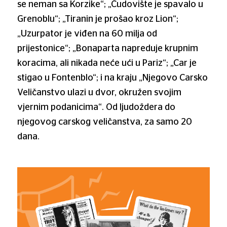
se neman sa Korzike“; „Čudovište je spavalo u
Grenoblu“; „Tiranin je prošao kroz Lion“;
„Uzurpator je viđen na 60 milja od
prijestonice“; „Bonaparta napreduje krupnim
koracima, ali nikada neće ući u Pariz“; „Car je
stigao u Fontenblo“; i na kraju „Njegovo Carsko
Veličanstvo ulazi u dvor, okružen svojim
vjernim podanicima“. Od ljudoždera do
njegovog carskog veličanstva, za samo 20
dana.