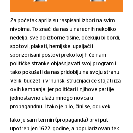
Za početak aprila su raspisani izbori na svim
nivoima. To znači da nas u narednih nekoliko
nedelja, sve do izborne tišine, očekuju bilbordi,
spotovi, plakati, hemijske, upaljači i
sponzorisani postovi preko kojih će nam
političke stranke objašnjavati svoj program i
tako pokušati da nas pridobiju na svoju stranu.
Veliki budžeti i vrhunski stručnjaci će stajati iza
ovih kampanja, jer političari i njihove partije
jednostavno ulažu mnogo novca u
propagandnu. I tako je bilo, čini se, oduvek.
Iako je sam termin (propaganda) prvi put
upotrebljen 1622. godine, a popularizovan tek