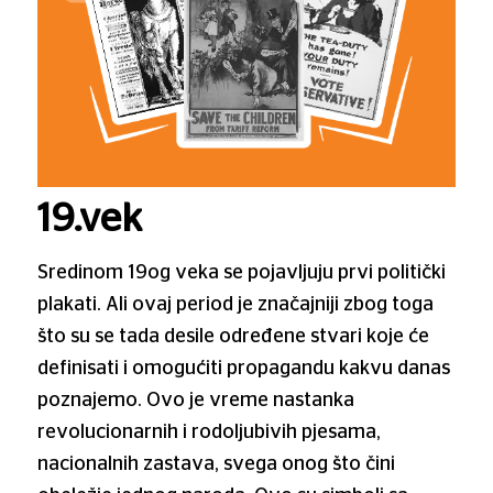
19.vek
Sredinom 19og veka se pojavljuju prvi politički
plakati. Ali ovaj period je značajniji zbog toga
što su se tada desile određene stvari koje će
definisati i omogućiti propagandu kakvu danas
poznajemo. Ovo je vreme nastanka
revolucionarnih i rodoljubivih pjesama,
nacionalnih zastava, svega onog što čini