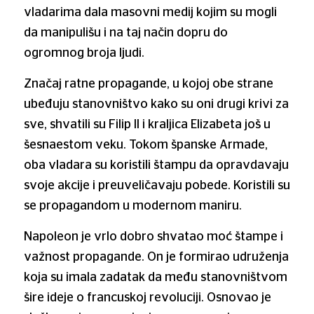
vladarima dala masovni medij kojim su mogli
da manipulišu i na taj način dopru do
ogromnog broja ljudi.
Značaj ratne propagande, u kojoj obe strane
ubeđuju stanovništvo kako su oni drugi krivi za
sve, shvatili su Filip II i kraljica Elizabeta još u
šesnaestom veku. Tokom španske Armade,
oba vladara su koristili štampu da opravdavaju
svoje akcije i preuveličavaju pobede. Koristili su
se propagandom u modernom maniru.
Napoleon je vrlo dobro shvatao moć štampe i
važnost propagande. On je formirao udruženja
koja su imala zadatak da među stanovništvom
šire ideje o francuskoj revoluciji. Osnovao je