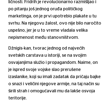
ličnosti. Fridrih je revolucionarno razmišljao i
po pitanju još jednog oruđa političkog
marketinga, on je prvi upotrebio plakate u tu
svrhu. Na njegovu žalost, ovo nije bilo naročito
uspešno, jer je u to vreme vladala velika
nepismenost među stanovništvom.
Džnigis-kan, tvorac jednog od najvećih
svetskih carstava u istoriji, se na svojim
osvajanjima služio i propagandom. Naime, on
je ispred svoje vojske slao prerušene
izaslanike, koji su imali zadatak da pričaju bajke
o snazi i veličini njegove armije, na taj način su
širili strah i omogućavali mu da lakše osvoja
teritorije.