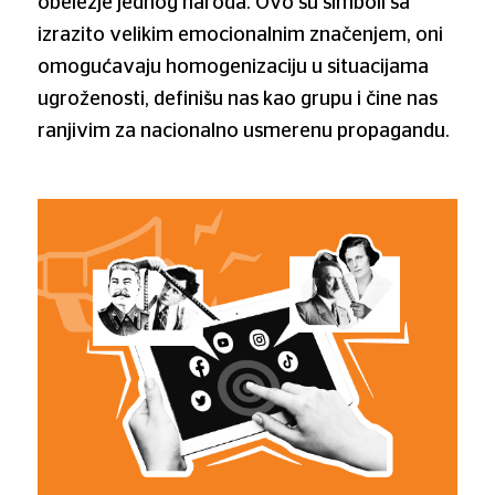
obeležje jednog naroda. Ovo su simboli sa
izrazito velikim emocionalnim značenjem, oni
omogućavaju homogenizaciju u situacijama
ugroženosti, definišu nas kao grupu i čine nas
ranjivim za nacionalno usmerenu propagandu.