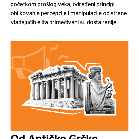
početkom prošlog veka, određeni principi
oblikovanja percepcije i manipulacije od strane
vladajućih elita primećivani su dosta ranije.