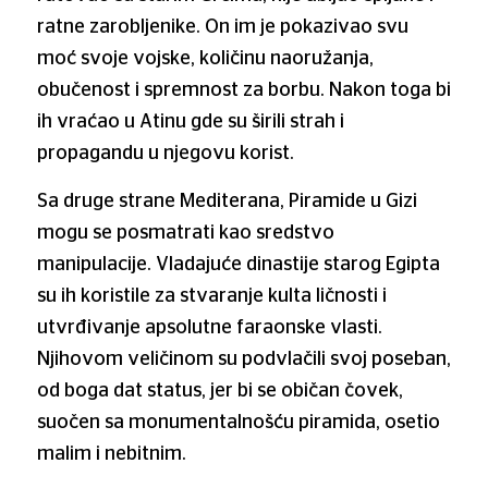
ratne zarobljenike. On im je pokazivao svu
moć svoje vojske, količinu naoružanja,
obučenost i spremnost za borbu. Nakon toga bi
ih vraćao u Atinu gde su širili strah i
propagandu u njegovu korist.
Sa druge strane Mediterana, Piramide u Gizi
mogu se posmatrati kao sredstvo
manipulacije. Vladajuće dinastije starog Egipta
su ih koristile za stvaranje kulta ličnosti i
utvrđivanje apsolutne faraonske vlasti.
Njihovom veličinom su podvlačili svoj poseban,
od boga dat status, jer bi se običan čovek,
suočen sa monumentalnošću piramida, osetio
malim i nebitnim.