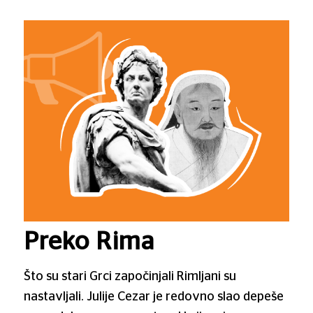
Preko Rima
Što su stari Grci započinjali Rimljani su
nastavljali. Julije Cezar je redovno slao depeše