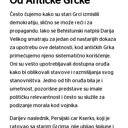
Od Antičke Grčke
Često čujemo kako su stari Grci izmislili
demokratiju, slično se može reći i za
propagandu. Iako se Behistunski natpisi Darija
Velikog smatraju za jedan od nastarijih dokaza
za upotrebu ove delatnosti, kod antičkih Grka
primećujemo njeno sistematično korišćenje.
Oni su vešto upotrebljavali dostupna oruđa
kako bi oblikovali stavove i razmišljanja svog
stanovništva. Jedno od tih oruđa bila je i
umetnost, pozorišne predstave su imale
političku relevantnost i često su služile za
podizanje morala kod vojnika.
Darijev naslednik, Persijski car Kserks, koji je
ratovao sa starim Grcima, nije ubijao špijune i