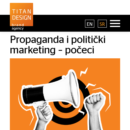
EN
SR
Propaganda i politički
marketing – počeci