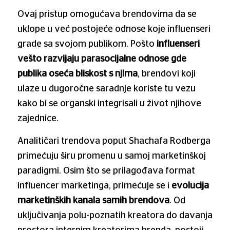
Ovaj pristup omogućava brendovima da se
uklope u već postojeće odnose koje influenseri
grade sa svojom publikom. Pošto
influenseri
vešto razvijaju parasocijalne odnose gde
publika oseća bliskost s njima
, brendovi koji
ulaze u dugoročne saradnje koriste tu vezu
kako bi se organski integrisali u život njihove
zajednice.
Analitičari trendova poput Shachafa Rodberga
primećuju širu promenu u samoj marketinškoj
paradigmi. Osim što se prilagođava format
influencer marketinga, primećuje se i
evolucija
marketinških kanala samih brendova
. Od
uključivanja polu-poznatih kreatora do davanja