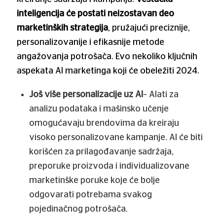
inteligencija će postati neizostavan deo
marketinških strategija
, pružajući preciznije,
personalizovanije i efikasnije metode
angažovanja potrošača. Evo nekoliko ključnih
aspekata AI marketinga koji će obeležiti 2024.
Još više personalizacije uz AI
– Alati za
analizu podataka i mašinsko učenje
omogućavaju brendovima da kreiraju
visoko personalizovane kampanje. AI će biti
korišćen za prilagođavanje sadržaja,
preporuke proizvoda i individualizovane
marketinške poruke koje će bolje
odgovarati potrebama svakog
pojedinačnog potrošača.