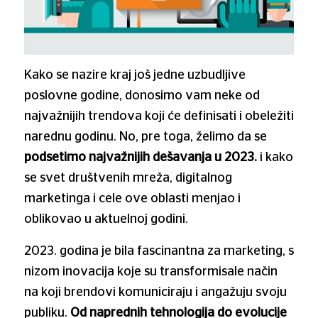
Kako se nazire kraj još jedne uzbudljive
poslovne godine, donosimo vam neke od
najvažnijih trendova koji će definisati i obeležiti
narednu godinu. No, pre toga, želimo da se
podsetimo najvažnijih dešavanja u 2023.
i kako
se svet društvenih mreža, digitalnog
marketinga i cele ove oblasti menjao i
oblikovao u aktuelnoj godini.
2023. godina je bila fascinantna za marketing, s
nizom inovacija koje su transformisale način
na koji brendovi komuniciraju i angažuju svoju
publiku.
Od naprednih tehnologija do evolucije