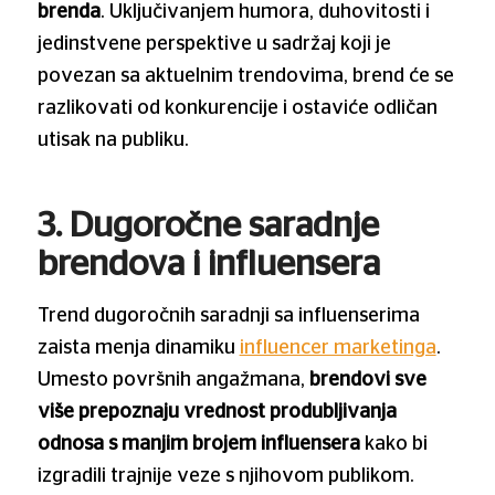
brenda
. Uključivanjem humora, duhovitosti i
jedinstvene perspektive u sadržaj koji je
povezan sa aktuelnim trendovima, brend će se
razlikovati od konkurencije i ostaviće odličan
utisak na publiku.
3. Dugoročne saradnje
brendova i influensera
Trend dugoročnih saradnji sa influenserima
zaista menja dinamiku
influencer marketinga
.
Umesto površnih angažmana,
brendovi sve
više prepoznaju vrednost produbljivanja
odnosa s manjim brojem influensera
kako bi
izgradili trajnije veze s njihovom publikom.