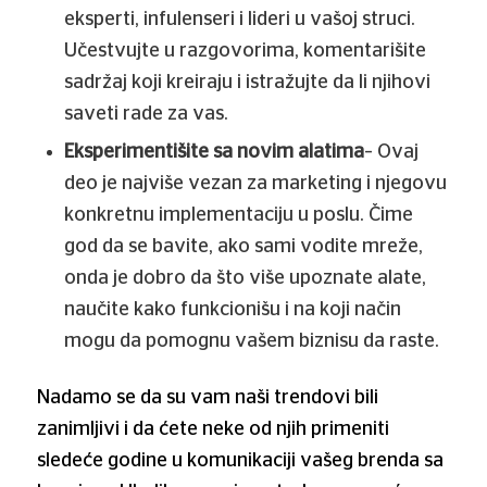
eksperti, infulenseri i lideri u vašoj struci.
Učestvujte u razgovorima, komentarišite
sadržaj koji kreiraju i istražujte da li njihovi
saveti rade za vas.
Eksperimentišite sa novim alatima
– Ovaj
deo je najviše vezan za marketing i njegovu
konkretnu implementaciju u poslu. Čime
god da se bavite, ako sami vodite mreže,
onda je dobro da što više upoznate alate,
naučite kako funkcionišu i na koji način
mogu da pomognu vašem biznisu da raste.
Nadamo se da su vam naši trendovi bili
zanimljivi i da ćete neke od njih primeniti
sledeće godine u komunikaciji vašeg brenda sa