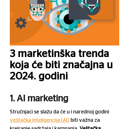
3 marketinška trenda
koja će biti značajna u
2024. godini
1. AI marketing
Stručnjaci se slažu da će u i narednoj godini
veštačka inteligencija (AI)
biti važna za
kreiranje sadržaja i kampanja.
Veštačka