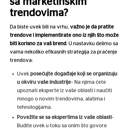
sa marketinškim
trendovima?
Da biste uvek bili na vrhu,
važno je da pratite
trendove i implementirate ono iz njih što može
biti korisno za vaš brend
. U nastavku delimo sa
vama nekoliko efikasnih strategija za praćenje
trendova:
Uvek
posećujte događaje koji se organizuju
u okviru vaše industrije
– Na njima ćete
upoznati eksperte iz vaše oblasti i naučiti
mnogo o novim trendovima, alatima i
tehnologijama.
Povežite se sa ekspertima iz vaše oblasti
–
Budite uvek u toku sa onim što govore