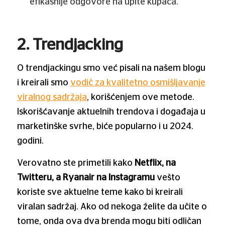
efikasnije odgovore na upite kupaca.
2. Trendjacking
O trendjackingu smo već pisali na našem blogu
i kreirali smo
vodič za kvalitetno osmišljavanje
viralnog sadržaja
, korišćenjem ove metode.
Iskorišćavanje aktuelnih trendova i događaja u
marketinške svrhe, biće popularno i u 2024.
godini.
Verovatno ste primetili kako
Netflix, na
Twitteru, a Ryanair na Instagramu
vešto
koriste sve aktuelne teme kako bi kreirali
viralan sadržaj. Ako od nekoga želite da učite o
tome, onda ova dva brenda mogu biti odličan