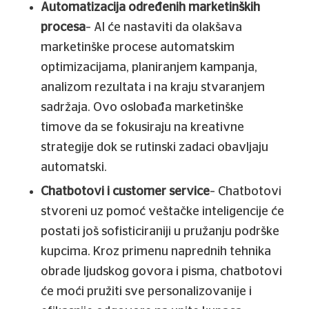
Automatizacija određenih marketinških
procesa
– AI će nastaviti da olakšava
marketinške procese automatskim
optimizacijama, planiranjem kampanja,
analizom rezultata i na kraju stvaranjem
sadržaja. Ovo oslobađa marketinške
timove da se fokusiraju na kreativne
strategije dok se rutinski zadaci obavljaju
automatski.
Chatbotovi i customer service
– Chatbotovi
stvoreni uz pomoć veštačke inteligencije će
postati još sofisticiraniji u pružanju podrške
kupcima. Kroz primenu naprednih tehnika
obrade ljudskog govora i pisma, chatbotovi
će moći pružiti sve personalizovanije i