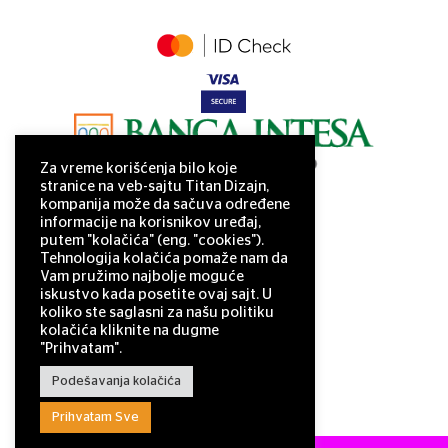
Za vreme korišćenja bilo koje
stranice na veb-sajtu Titan Dizajn,
kompanija može da sačuva određene
informacije na korisnikov uređaj,
putem "kolačića" (eng. "cookies").
Tehnologija kolačića pomaže nam da
Vam pružimo najbolje moguće
iskustvo kada posetite ovaj sajt. U
koliko ste saglasni za našu politiku
kolačića kliknite na dugme
"Prihvatam".
Podešavanja kolačića
Prihvatam Sve