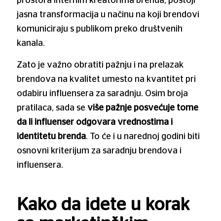
prostora internim kreatorima brenda, postoji
jasna transformacija u načinu na koji brendovi
komuniciraju s publikom preko društvenih
kanala.
Zato je važno obratiti pažnju i na prelazak
brendova na kvalitet umesto na kvantitet pri
odabiru influensera za saradnju. Osim broja
pratilaca, sada se
više pažnje posvećuje tome
da li influenser odgovara vrednostima i
identitetu brenda
. To će i u narednoj godini biti
osnovni kriterijum za saradnju brendova i
influensera.
Kako da idete u korak