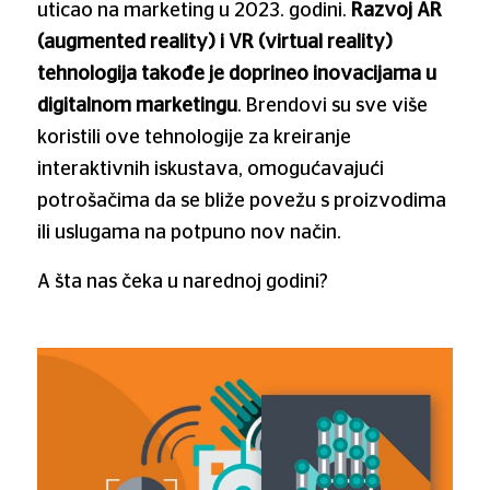
uticao na marketing u 2023. godini.
Razvoj AR
(augmented reality) i VR (virtual reality)
tehnologija takođe je doprineo inovacijama u
digitalnom marketingu
. Brendovi su sve više
koristili ove tehnologije za kreiranje
interaktivnih iskustava, omogućavajući
potrošačima da se bliže povežu s proizvodima
ili uslugama na potpuno nov način.
A šta nas čeka u narednoj godini?