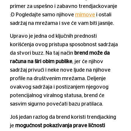
primer za uspešno i zabavno trendjackovanje
:D Pogledajte samo njihove
mimove
i ostali
sadržaj na mrežama i sve će vam biti jasnije.
Upravo je jedna od ključnih prednosti
korišćenja ovog pristupa sposobnost sadržaja
da stvori buzz. Na taj način
brend može da
računa na širi obim publike
, jer će njihov
sadržaj privući i neke nove ljude na njihove
profile na društvenim mrežama. Deljenje
ovakvog sadržaja i postizanjem njegovog
potencijalnog viralnog statusa, brend će
sasvim sigurno povećati bazu pratilaca.
Još jedan razlog da brend koristi trendjacking
je
mogućnost pokazivanja prave ličnosti