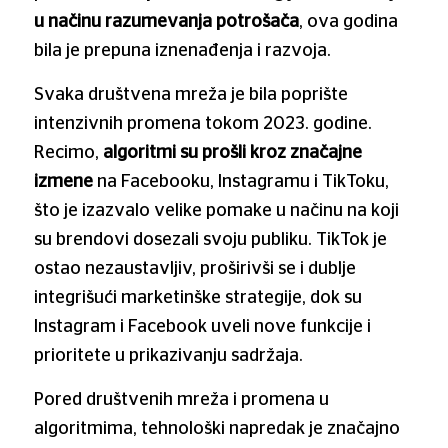
u načinu razumevanja potrošača
, ova godina
bila je prepuna iznenađenja i razvoja.
Svaka društvena mreža je bila poprište
intenzivnih promena tokom 2023. godine.
Recimo,
algoritmi su prošli kroz značajne
izmene
na Facebooku, Instagramu i TikToku,
što je izazvalo velike pomake u načinu na koji
su brendovi dosezali svoju publiku. TikTok je
ostao nezaustavljiv, proširivši se i dublje
integrišući marketinške strategije, dok su
Instagram i Facebook uveli nove funkcije i
prioritete u prikazivanju sadržaja.
Pored društvenih mreža i promena u
algoritmima, tehnološki napredak je značajno