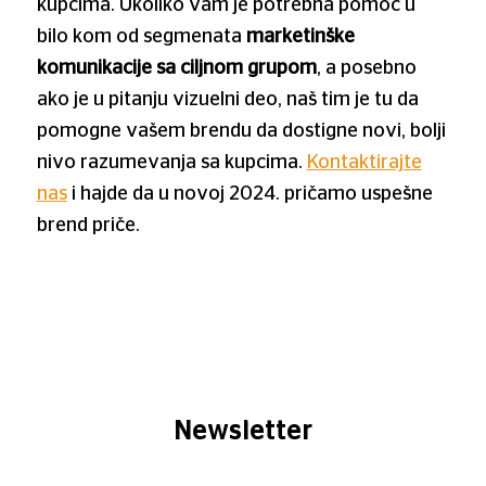
kupcima. Ukoliko vam je potrebna pomoć u
bilo kom od segmenata
marketinške
komunikacije sa ciljnom grupom
, a posebno
ako je u pitanju vizuelni deo, naš tim je tu da
pomogne vašem brendu da dostigne novi, bolji
nivo razumevanja sa kupcima.
Kontaktirajte
nas
i hajde da u novoj 2024. pričamo uspešne
brend priče.
Newsletter