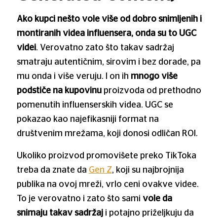
Ako kupci nešto vole više od dobro snimljenih i
montiranih videa influensera, onda su to UGC
videi
. Verovatno zato što takav sadržaj
smatraju autentičnim, sirovim i bez dorade, pa
mu onda i više veruju. I on ih
mnogo više
podstiče na kupovinu
proizvoda od prethodno
pomenutih influenserskih videa. UGC se
pokazao kao najefikasniji format na
društvenim mrežama, koji donosi odličan ROI.
Ukoliko proizvod promovišete preko TikToka
treba da znate da
Gen Z
, koji su najbrojnija
publika na ovoj mreži, vrlo ceni ovakve videe.
To je verovatno i zato što sami
vole da
snimaju takav sadržaj
i potajno priželjkuju da