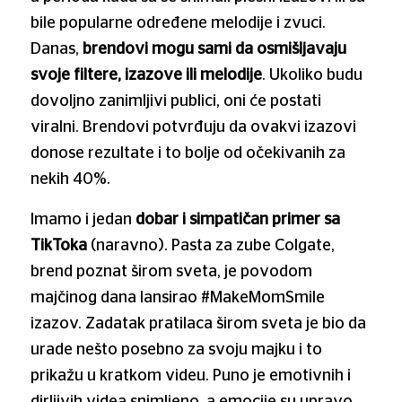
bile popularne određene melodije i zvuci.
Danas,
brendovi mogu sami da osmišljavaju
svoje filtere, izazove ili melodije
. Ukoliko budu
dovoljno zanimljivi publici, oni će postati
viralni. Brendovi potvrđuju da ovakvi izazovi
donose rezultate i to bolje od očekivanih za
nekih 40%.
Imamo i jedan
dobar i simpatičan primer sa
TikToka
(naravno). Pasta za zube Colgate,
brend poznat širom sveta, je povodom
majčinog dana lansirao #MakeMomSmile
izazov. Zadatak pratilaca širom sveta je bio da
urade nešto posebno za svoju majku i to
prikažu u kratkom videu. Puno je emotivnih i
dirljivih videa snimljeno, a emocije su upravo