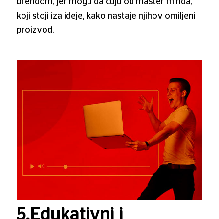
brendom, jer mogu da čuju od master minda,
koji stoji iza ideje, kako nastaje njihov omiljeni
proizvod.
5.Edukativni i