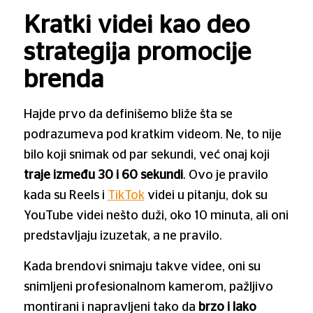
Kratki videi kao deo
strategija promocije
brenda
Hajde prvo da definišemo bliže šta se
podrazumeva pod kratkim videom. Ne, to nije
bilo koji snimak od par sekundi, već onaj koji
traje između 30 i 60 sekundi
. Ovo je pravilo
kada su Reels i
TikTok
videi u pitanju, dok su
YouTube videi nešto duži, oko 10 minuta, ali oni
predstavljaju izuzetak, a ne pravilo.
Kada brendovi snimaju takve videe, oni su
snimljeni profesionalnom kamerom, pažljivo
montirani i napravljeni tako da
brzo i lako