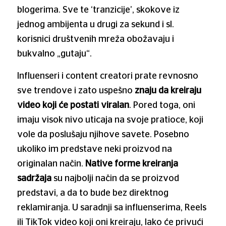
blogerima. Sve te ‘tranzicije’, skokove iz
jednog ambijenta u drugi za sekund i sl.
korisnici društvenih mreža obožavaju i
bukvalno „gutaju“.
Influenseri i content creatori prate revnosno
sve trendove i zato uspešno
znaju da kreiraju
video koji će postati viralan
. Pored toga, oni
imaju visok nivo uticaja na svoje pratioce, koji
vole da poslušaju njihove savete. Posebno
ukoliko im predstave neki proizvod na
originalan način.
Native forme kreiranja
sadržaja
su najbolji način da se proizvod
predstavi, a da to bude bez direktnog
reklamiranja. U saradnji sa influenserima, Reels
ili TikTok video koji oni kreiraju, lako će privući