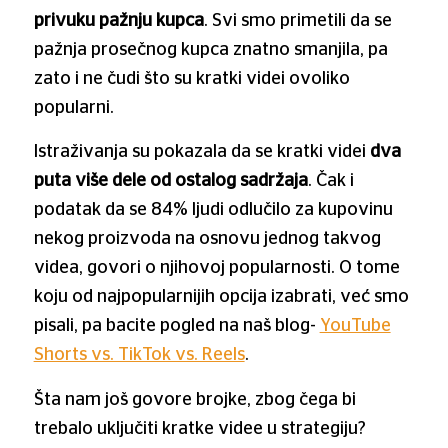
privuku pažnju kupca
. Svi smo primetili da se
pažnja prosečnog kupca znatno smanjila, pa
zato i ne čudi što su kratki videi ovoliko
popularni.
Istraživanja su pokazala da se kratki videi
dva
puta više dele od ostalog sadržaja
. Čak i
podatak da se 84% ljudi odlučilo za kupovinu
nekog proizvoda na osnovu jednog takvog
videa, govori o njihovoj popularnosti. O tome
koju od najpopularnijih opcija izabrati, već smo
pisali, pa bacite pogled na naš blog-
YouTube
Shorts vs. TikTok vs. Reels
.
Šta nam još govore brojke, zbog čega bi
trebalo uključiti kratke videe u strategiju?