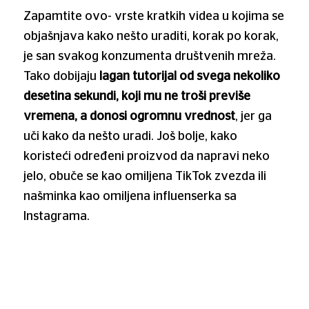
Zapamtite ovo- vrste kratkih videa u kojima se
objašnjava kako nešto uraditi, korak po korak,
je san svakog konzumenta društvenih mreža.
Tako dobijaju
lagan tutorijal od svega nekoliko
desetina sekundi, koji mu ne troši previše
vremena, a donosi ogromnu vrednost
, jer ga
uči kako da nešto uradi. Još bolje, kako
koristeći određeni proizvod da napravi neko
jelo, obuče se kao omiljena TikTok zvezda ili
našminka kao omiljena influenserka sa
Instagrama.