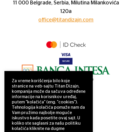
11 000 Belgrade, Serbia, Milutina Milankovića
120a
office@titandizajn.com
Za vreme korišćenja bilo koje
stranice na veb-sajtu Titan Dizajn,
kompanija može da sačuva određene
informacije na korisnikov uređaj,
putem "kolačića" (eng. "cookies").
Tehnologija kolačića pomaže nam da
Vam pružimo najbolje moguće
iskustvo kada posetite ovaj sajt. U
koliko ste saglasni za našu politiku
kolačića kliknite na dugme