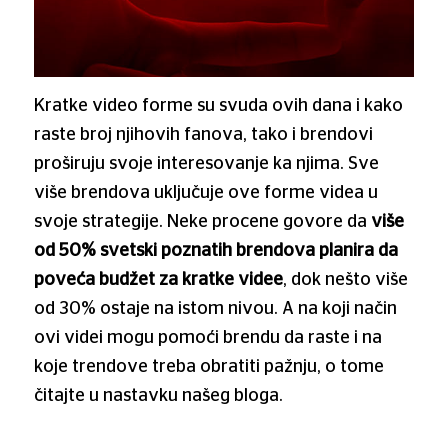
Kratke video forme su svuda ovih dana i kako
raste broj njihovih fanova, tako i brendovi
proširuju svoje interesovanje ka njima. Sve
više brendova uključuje ove forme videa u
svoje strategije. Neke procene govore da
više
od 50% svetski poznatih brendova planira da
poveća budžet za kratke videe
, dok nešto više
od 30% ostaje na istom nivou. A na koji način
ovi videi mogu pomoći brendu da raste i na
koje trendove treba obratiti pažnju, o tome
čitajte u nastavku našeg bloga.