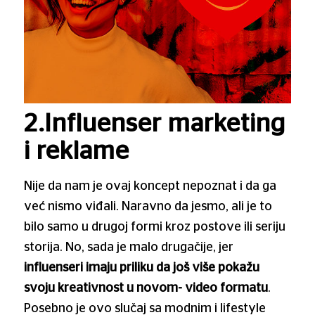
2.Influenser marketing
i reklame
Nije da nam je ovaj koncept nepoznat i da ga
već nismo viđali. Naravno da jesmo, ali je to
bilo samo u drugoj formi kroz postove ili seriju
storija. No, sada je malo drugačije, jer
influenseri imaju priliku da još više pokažu
svoju kreativnost u novom- video formatu
.
Posebno je ovo slučaj sa modnim i lifestyle