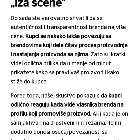
„iza scene“
Do sada ste verovatno shvatili da se
autentičnost i transparentnost brenda najviše
cene.
Kupci se nekako lakše povezuju sa
brendovima koji dele čitav proces proizvodnje
i nastajanja proizvoda sa njima
. Zato su kratki
videi odlična prilika da u manje od minut
prikažete kako se pravi vaš proizvod i kako
stiže do kupca.
Pored toga, naše iskustvo pokazuje da
kupci
odlično reaguju kada vide vlasnika brenda na
profilu koji promoviše proizvod
. Ali i kada je on
sam aktivan na društvenim mrežama. To im
dodatno donosi osećaj povezanosti sa