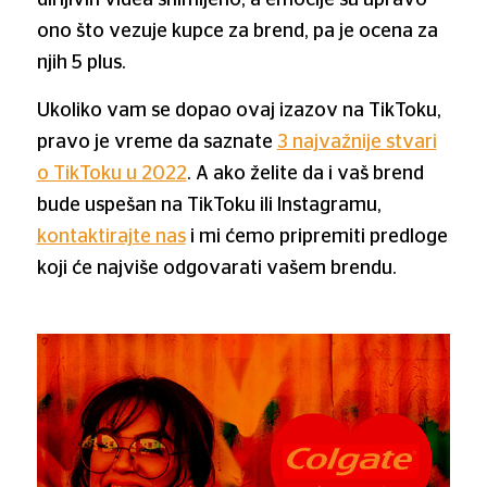
ono što vezuje kupce za brend, pa je ocena za
njih 5 plus.
Ukoliko vam se dopao ovaj izazov na TikToku,
pravo je vreme da saznate
3 najvažnije stvari
o TikToku u 2022
. A ako želite da i vaš brend
bude uspešan na TikToku ili Instagramu,
kontaktirajte nas
i mi ćemo pripremiti predloge
koji će najviše odgovarati vašem brendu.