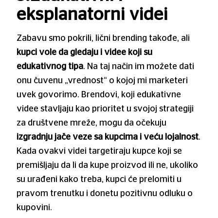
eksplanatorni videi
Zabavu smo pokrili, lični brending takođe, ali
kupci vole da gledaju i videe koji su
edukativnog tipa
. Na taj način im možete dati
onu čuvenu „vrednost“ o kojoj mi marketeri
uvek govorimo. Brendovi, koji edukativne
videe stavljaju kao prioritet u svojoj strategiji
za društvene mreže, mogu da očekuju
izgradnju jače veze sa kupcima i veću lojalnost
.
Kada ovakvi videi targetiraju kupce koji se
premišljaju da li da kupe proizvod ili ne, ukoliko
su urađeni kako treba, kupci će prelomiti u
pravom trenutku i donetu pozitivnu odluku o
kupovini.