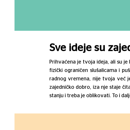
Sve ideje su zaje
Prihvaćena je tvoja ideja, ali su 
fizički ograničen slušalicama i p
radnog vremena, nije tvoja već je 
zajedničko dobro, iza nje staje či
stanju i treba je oblikovati. To i dal