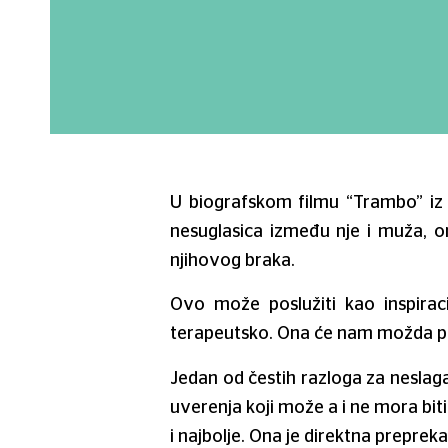
U biografskom filmu “Trambo” iz
nesuglasica između nje i muža, 
njihovog braka.
Ovo može poslužiti kao inspirac
terapeutsko. Ona će nam možda po
Jedan od čestih razloga za neslagan
uverenja koji može a i ne mora bit
i najbolje. Ona je direktna preprek