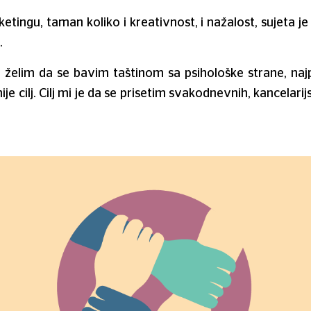
tingu, taman koliko i kreativnost, i nažalost, sujeta j
.
želim da se bavim taštinom sa psihološke strane, na
nije cilj. Cilj mi je da se prisetim svakodnevnih, kancela