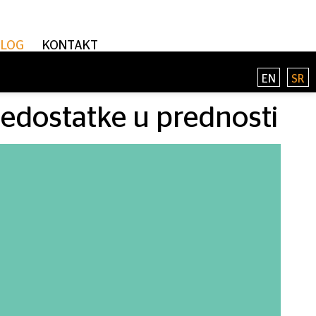
BLOG
KONTAKT
EN
SR
nedostatke u prednosti