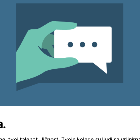
a.
ebe, tvoj talenat i ličnost. Tvoje kolege su ljudi sa vrli