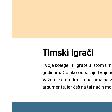
Timski igrači
Tvoje kolege i ti igrate u istom tim
godinama) olako odbacuju tvoju idej
Važno je da u tim situacijama ne 
argumente, jer ćeš na taj način moć