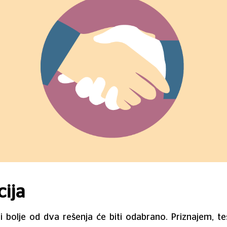
ija
k, i bolje od dva rešenja će biti odabrano. Priznajem, te