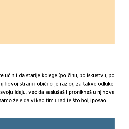
že učinit da starije kolege (po činu, po iskustvu, po
njihovoj strani i obično je razlog za takve odluke.
oju ideju, već da saslušaš i pronikneš u njihove
 samo žele da vi kao tim uradite što bolji posao.