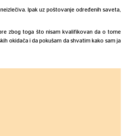
e neizlečiva. Ipak uz poštovanje određenih saveta,
jpre zbog toga što nisam kvalifikovan da o tome
rijskih okidača i da pokušam da shvatim kako sam ja