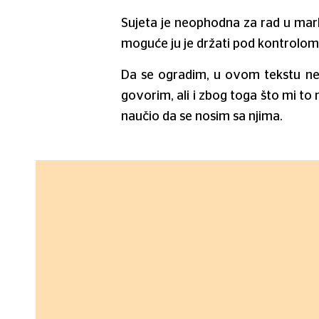
Sujeta je neophodna za rad u marke
moguće ju je držati pod kontrolom
Da se ogradim, u ovom tekstu ne 
govorim, ali i zbog toga što mi to 
naučio da se nosim sa njima.