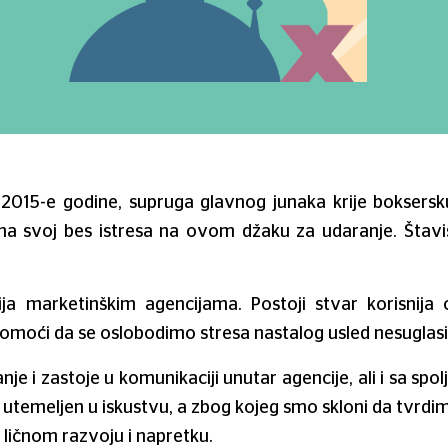
 2015-e godine, supruga glavnog junaka krije boksers
ona svoj bes istresa na ovom džaku za udaranje. Štav
ija marketinškim agencijama. Postoji stvar korisnija
moći da se oslobodimo stresa nastalog usled nesuglasi
je i zastoje u komunikaciji unutar agencije, ali i sa spol
i utemeljen u iskustvu, a zbog kojeg smo skloni da tvrdi
a ličnom razvoju i napretku.