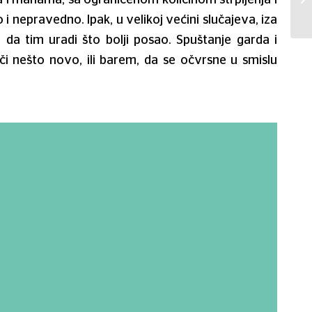
nepravedno. Ipak, u velikoj većini slučajeva, iza
da tim uradi što bolji posao. Spuštanje garda i
či nešto novo, ili barem, da se očvrsne u smislu