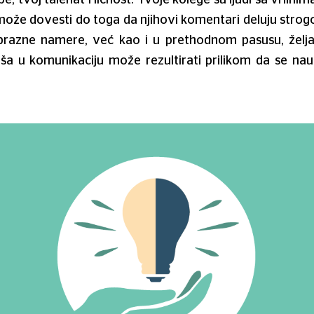
 dovesti do toga da njihovi komentari deluju strogo i 
brazne namere, već kao i u prethodnom pasusu, želja 
ša u komunikaciju može rezultirati prilikom da se nau