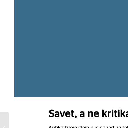
Savet, a ne kritik
Kako da izabereš
Kritika tvoje ideje nije napad na t
originalno i jedinstveno