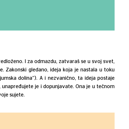
predloženo. I za odmazdu, zatvaraš se u svoj svet,
. Zakonski gledano, ideja koja je nastala u toku
jumska dolina”). A i nezvanično, ta ideja postaje
oj, unapređujete je i dopunjavate. Ona je u tečnom
voje sujete.