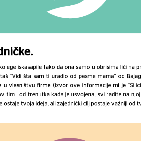
dničke.
je kolege iskasapile tako da ona samo u obrisima liči na 
uštaš “Vidi šta sam ti uradio od pesme mama” od Bajage
u vlasništvu firme (izvor ove informacije mi je “Silici
tav tim i od trenutka kada je usvojena, svi radite na nj
je ostaje tvoja ideja, ali zajednički cilj postaje važniji od t