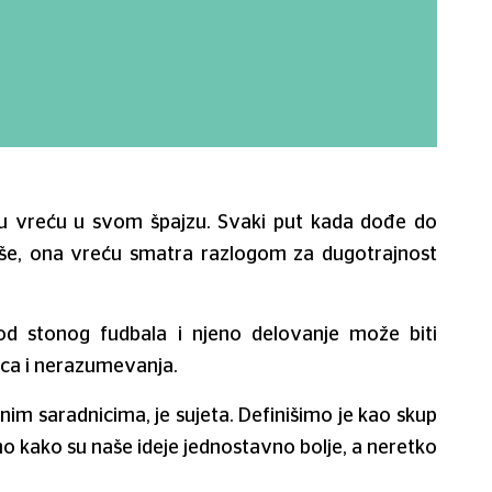
ku vreću u svom špajzu. Svaki put kada dođe do
iše, ona vreću smatra razlogom za dugotrajnost
 od stonog fudbala i njeno delovanje može biti
ca i nerazumevanja.
jnim saradnicima, je sujeta. Definišimo je kao skup
mo kako su naše ideje jednostavno bolje, a neretko