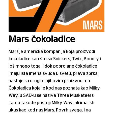
Mars čokoladice
Mars je američka kompanija koja proizvodi
čokoladice kao što su Snickers, Twix, Bounty i
još mnogo toga. I dok pobrojane čokoladice
imaju ista imena svuda u svetu, prava zbrka
nastaje sa drugim njihovim proizvodima.
Čokoladica koja je kod nas poznata kao Milky
Way, u SAD-u se naziva Three Musketeers.
Tamo takođe postoji Milky Way, ali ima isti
ukus kao kod nas Mars. Povrh svega, i na