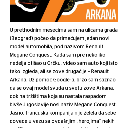
U prethodnim mesecima sam na ulicama grada
(Beograd) počeo da primećujem jedan novi
model automobila, pod nazivom Renault
Megane Conquest. Kada sam pre nekoliko
nedelja otišao u Grčku, video sam auto koji isto
tako izgleda, ali se zove drugačije – Renault
Arkana. Uz pomoć Google-a, brzo sam saznao
da se ovaj model svuda u svetu zove Arkana,
dok na tržištima koja su nastala raspadom
bivše Jugoslavije nosi naziv Megane Conquest.
Jasno, francuska kompanija nije želela da sebe
dovede u vezu sa ovdašnjim „herojima“ nekih