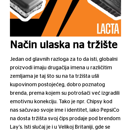
Način ulaska na tržište
Jedan od glavnih razloga za to da isti, globalni
proizvodi imaju drugačija imena u različitim
zemljama je taj što su na ta tržišta ušli
kupovinom postojećeg, dobro poznatog
brenda, prema kojem su potrošači već izgradili
emotivnu konekciju. Tako je npr. Chipsy kod
nas sačuvao svoje ime i identitet, iako PepsiCo
na dosta tržišta svoj čips prodaje pod brendom
Lay’s. Isti slučaj je i u Velikoj Britaniji, gde se