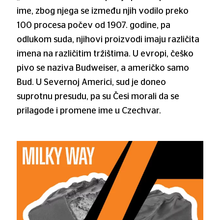
ime, zbog njega se između njih vodilo preko
100 procesa počev od 1907. godine, pa
odlukom suda, njihovi proizvodi imaju različita
imena na različitim tržištima. U evropi, češko
pivo se naziva Budweiser, a američko samo
Bud. U Severnoj Americi, sud je doneo
suprotnu presudu, pa su Česi morali da se
prilagode i promene ime u Czechvar.