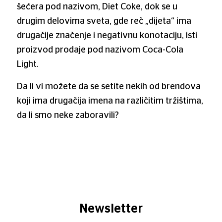
šećera pod nazivom, Diet Coke, dok se u
drugim delovima sveta, gde reč „dijeta“ ima
drugačije značenje i negativnu konotaciju, isti
proizvod prodaje pod nazivom Coca-Cola
Light.
Da li vi možete da se setite nekih od brendova
koji ima drugačija imena na različitim tržištima,
da li smo neke zaboravili?
Newsletter