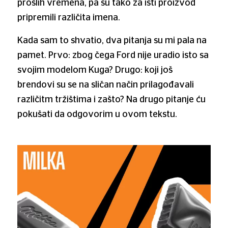
prošlih vremena, pa su tako za isti proizvod
pripremili različita imena.
Kada sam to shvatio, dva pitanja su mi pala na
pamet. Prvo: zbog čega Ford nije uradio isto sa
svojim modelom Kuga? Drugo: koji još
brendovi su se na sličan način prilagođavali
različitm tržištima i zašto? Na drugo pitanje ću
pokušati da odgovorim u ovom tekstu.