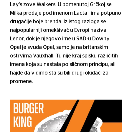
Lay’s zove Walkers. U pomenutoj Grčkoj se
Milka prodaje pod imenom Lacta i ima potpuno
drugačije boje brenda. Iz istog razloga se
najpopularniji omekšivač u Evropi naziva
Lenor, dok je njegovo ime u SAD-u Downy.
Opel je svuda Opel, samo je na britanskim
ostrvima Vauxhall. Tu nije kraj spisku različitih
imena koja su nastala po sličnom principu, ali
hajde da vidimo šta su bili drugi okidači za
promene.