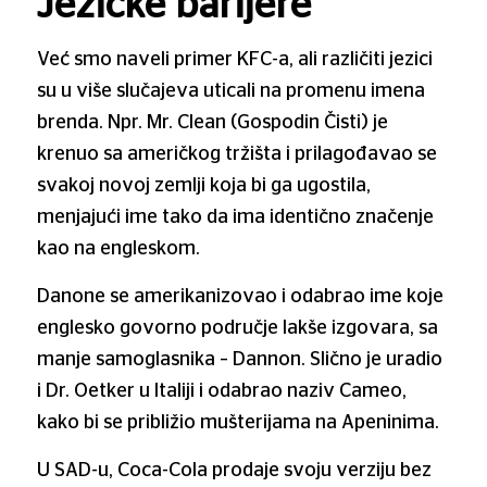
Jezičke barijere
Već smo naveli primer KFC-a, ali različiti jezici
su u više slučajeva uticali na promenu imena
brenda. Npr. Mr. Clean (Gospodin Čisti) je
krenuo sa američkog tržišta i prilagođavao se
svakoj novoj zemlji koja bi ga ugostila,
menjajući ime tako da ima identično značenje
kao na engleskom.
Danone se amerikanizovao i odabrao ime koje
englesko govorno područje lakše izgovara, sa
manje samoglasnika – Dannon. Slično je uradio
i Dr. Oetker u Italiji i odabrao naziv Cameo,
kako bi se približio mušterijama na Apeninima.
U SAD-u, Coca-Cola prodaje svoju verziju bez