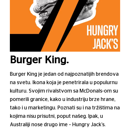
Burger King.
Burger King je jedan od najpoznatijih brendova
na svetu. Ikona koja je penetrirala u populurnu
kulturu. Svojim rivalstvom sa McDonals-om su
pomerili granice, kako u industriju brze hrane,
tako i u marketingu. Poznati su i na tržištima na
kojima nisu prisutni, poput našeg. Ipak, u
Australiji nose drugo ime – Hungry Jack’s.