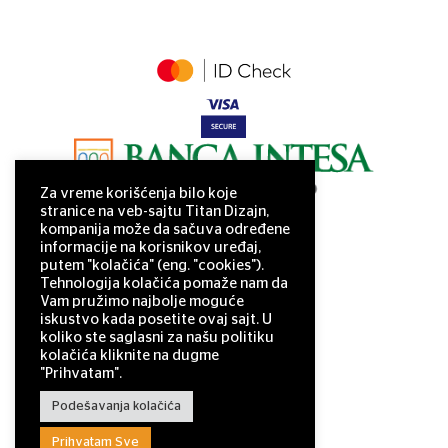
Za vreme korišćenja bilo koje
stranice na veb-sajtu Titan Dizajn,
kompanija može da sačuva određene
informacije na korisnikov uređaj,
putem "kolačića" (eng. "cookies").
Tehnologija kolačića pomaže nam da
Vam pružimo najbolje moguće
iskustvo kada posetite ovaj sajt. U
koliko ste saglasni za našu politiku
kolačića kliknite na dugme
"Prihvatam".
Podešavanja kolačića
Prihvatam Sve