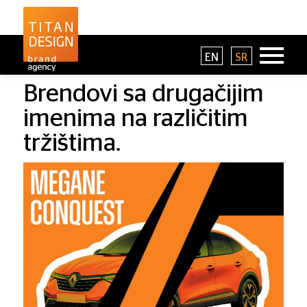
EN
SR
Brendovi sa drugačijim
imenima na različitim
tržištima.