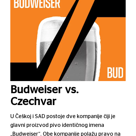
Budweiser vs.
Czechvar
U Češkoj i SAD postoje dve kompanije čiji je
glavni proizvod pivo identičnog imena
„Budweiser“. Obe kompanije polažu pravo na