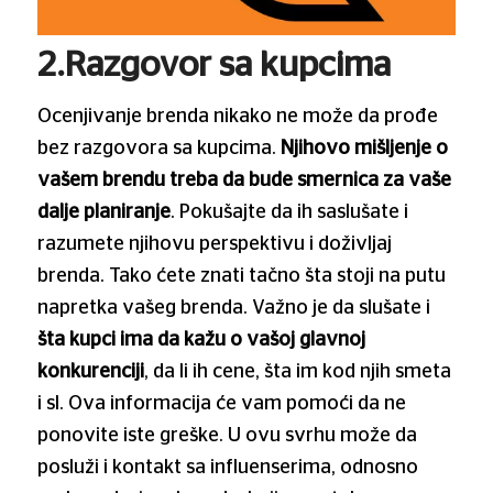
2.Razgovor sa kupcima
Ocenjivanje brenda nikako ne može da prođe
bez razgovora sa kupcima.
Njihovo mišljenje o
vašem brendu treba da bude smernica za vaše
dalje planiranje
. Pokušajte da ih saslušate i
razumete njihovu perspektivu i doživljaj
brenda. Tako ćete znati tačno šta stoji na putu
napretka vašeg brenda. Važno je da slušate i
šta kupci ima da kažu o vašoj glavnoj
konkurenciji
, da li ih cene, šta im kod njih smeta
i sl. Ova informacija će vam pomoći da ne
ponovite iste greške. U ovu svrhu može da
posluži i kontakt sa influenserima, odnosno