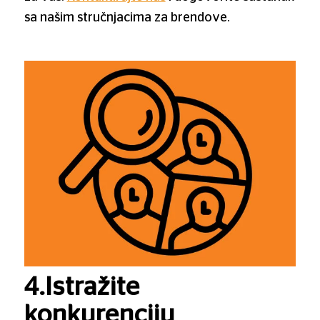
sa našim stručnjacima za brendove.
4.Istražite
konkurenciju