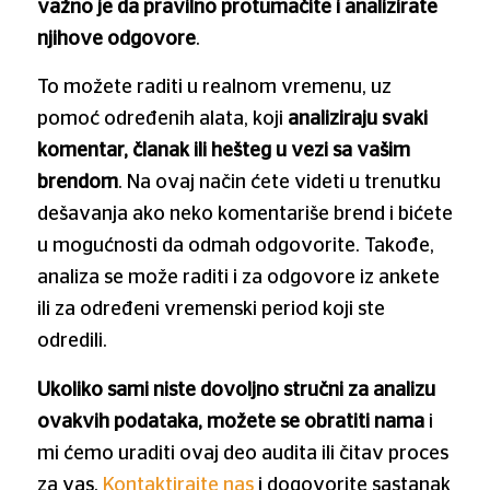
važno je da pravilno protumačite i analizirate
njihove odgovore
.
To možete raditi u realnom vremenu, uz
pomoć određenih alata, koji
analiziraju svaki
komentar, članak ili hešteg u vezi sa vašim
brendom
. Na ovaj način ćete videti u trenutku
dešavanja ako neko komentariše brend i bićete
u mogućnosti da odmah odgovorite. Takođe,
analiza se može raditi i za odgovore iz ankete
ili za određeni vremenski period koji ste
odredili.
Ukoliko sami niste dovoljno stručni za analizu
ovakvih podataka, možete se obratiti nama
i
mi ćemo uraditi ovaj deo audita ili čitav proces
za vas.
Kontaktirajte nas
i dogovorite sastanak