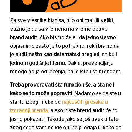
Za sve vlasnike biznisa, bilo oni mali ili veliki,
važno je da sa vremena na vreme obave
brand audit. Ako bismo želeli da jednostavno
objasnimo zašto je to potrebno, rekli bismo da
je
audit nešto kao sistematski pregled
, na koji
jednom godišnje idemo. Dakle, prevencija je
mnogo bolja od lečenja, pa je isto i sa brendom.
Treba proveravati šta funkcioniše, a šta ne i
kako se to može popraviti
. Nadamo se da ste u
startu izbegli neke od
najčešćih grešaka u
izgradnji brenda
, a ako niste brend audit će to
jasno pokazati. Takođe, ako se još uvek pitate
zbog čega vam ne ide online prodaja ili kako da