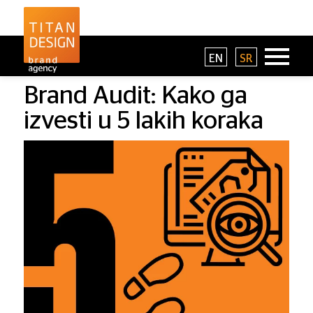
EN
SR
Brand Audit: Kako ga
izvesti u 5 lakih koraka