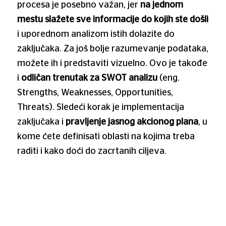
procesa je posebno važan, jer
na jednom
mestu slažete sve informacije do kojih ste došli
i uporednom analizom istih dolazite do
zaključaka. Za još bolje razumevanje podataka,
možete ih i predstaviti vizuelno. Ovo je takođe
i
odličan trenutak za SWOT analizu
(eng.
Strengths, Weaknesses, Opportunities,
Threats). Sledeći korak je implementacija
zaključaka i
pravljenje jasnog akcionog plana
, u
kome ćete definisati oblasti na kojima treba
raditi i kako doći do zacrtanih ciljeva.