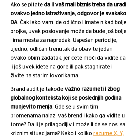
Ako se pitate
da li vaš mali biznis treba da uradi
ovakvo jedno istraživanje, odgovor je svakako
DA
. Čak iako vam ide odlično i imate nikad bolje
brojke, uvek poslovanje može da bude još bolje
i ima mesta za napredak. Uspešan period je,
ujedno, odličan trenutak da obavite jedan
ovako obim zadatak, jer ćete moći da vidite da
li još uvek idete na gore ili pak stagnirate i
živite na starim lovorikama.
Brand audit je takođe
važno razumeti i zbog
globalnog konteksta koji se poslednjih godina
munjevito menja
. Gde se u svim tim
promenama nalazi vaš brend i kako ga vidite u
tome? Da li je prilagodljiv i može li da se nosi sa
kriznim situacijama? Kako i koliko
razume X, Y,