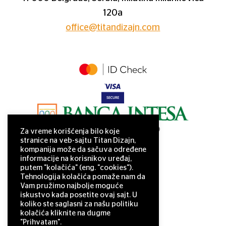
120a
office@titandizajn.com
Za vreme korišćenja bilo koje
stranice na veb-sajtu Titan Dizajn,
kompanija može da sačuva određene
informacije na korisnikov uređaj,
putem "kolačića" (eng. "cookies").
Tehnologija kolačića pomaže nam da
Vam pružimo najbolje moguće
iskustvo kada posetite ovaj sajt. U
koliko ste saglasni za našu politiku
kolačića kliknite na dugme
"Prihvatam".