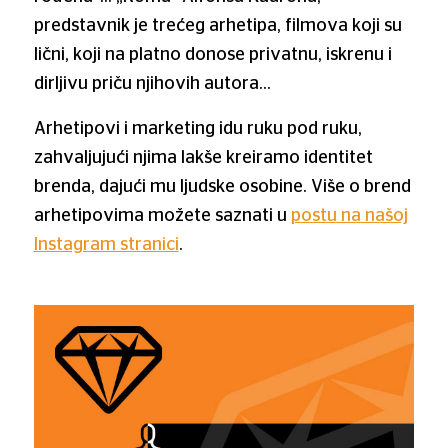
predstavnik je trećeg arhetipa, filmova koji su
lični, koji na platno donose privatnu, iskrenu i
dirljivu priču njihovih autora…
Arhetipovi i marketing idu ruku pod ruku,
zahvaljujući njima lakše kreiramo identitet
brenda, dajući mu ljudske osobine. Više o brend
arhetipovima možete saznati u
postu na našoj
Instagram stranici
.