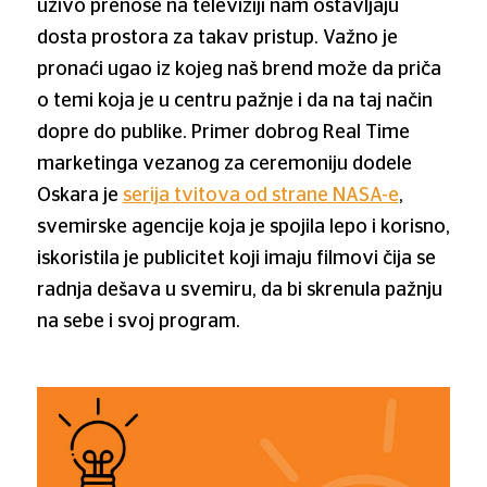
uživo prenose na televiziji nam ostavljaju
dosta prostora za takav pristup. Važno je
pronaći ugao iz kojeg naš brend može da priča
o temi koja je u centru pažnje i da na taj način
dopre do publike. Primer dobrog Real Time
marketinga vezanog za ceremoniju dodele
Oskara je
serija tvitova od strane NASA-e
,
svemirske agencije koja je spojila lepo i korisno,
iskoristila je publicitet koji imaju filmovi čija se
radnja dešava u svemiru, da bi skrenula pažnju
na sebe i svoj program.