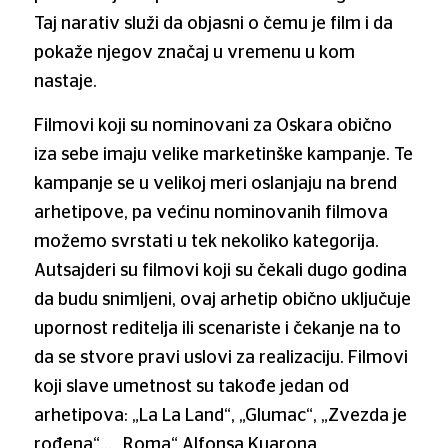
Taj narativ služi da objasni o čemu je film i da
pokaže njegov značaj u vremenu u kom
nastaje.
Filmovi koji su nominovani za Oskara obično
iza sebe imaju velike marketinške kampanje. Te
kampanje se u velikoj meri oslanjaju na brend
arhetipove, pa većinu nominovanih filmova
možemo svrstati u tek nekoliko kategorija.
Autsajderi su filmovi koji su čekali dugo godina
da budu snimljeni, ovaj arhetip obično uključuje
upornost reditelja ili scenariste i čekanje na to
da se stvore pravi uslovi za realizaciju. Filmovi
koji slave umetnost su takođe jedan od
arhetipova: „La La Land“, „Glumac“, „Zvezda je
rođena“… „Roma“ Alfonsa Kuarona,