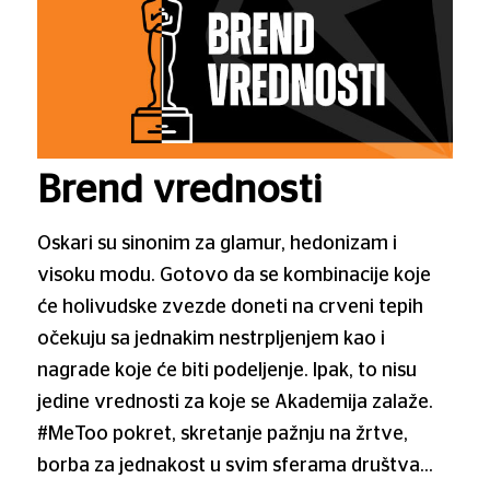
Brend vrednosti
Oskari su sinonim za glamur, hedonizam i
visoku modu. Gotovo da se kombinacije koje
će holivudske zvezde doneti na crveni tepih
očekuju sa jednakim nestrpljenjem kao i
nagrade koje će biti podeljenje. Ipak, to nisu
jedine vrednosti za koje se Akademija zalaže.
#MeToo pokret, skretanje pažnju na žrtve,
borba za jednakost u svim sferama društva…