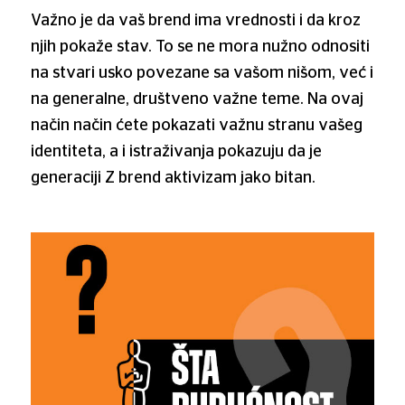
Važno je da vaš brend ima vrednosti i da kroz
njih pokaže stav. To se ne mora nužno odnositi
na stvari usko povezane sa vašom nišom, već i
na generalne, društveno važne teme. Na ovaj
način način ćete pokazati važnu stranu vašeg
identiteta, a i istraživanja pokazuju da je
generaciji Z brend aktivizam jako bitan.