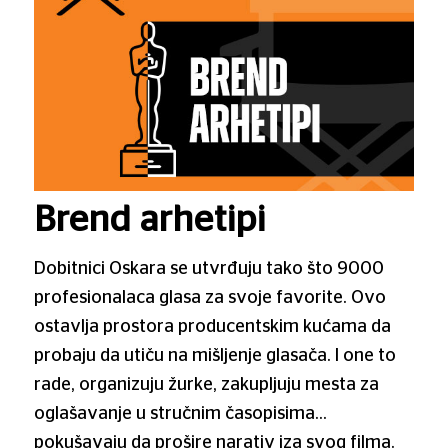
Brend arhetipi
Dobitnici Oskara se utvrđuju tako što 9000
profesionalaca glasa za svoje favorite. Ovo
ostavlja prostora producentskim kućama da
probaju da utiču na mišljenje glasača. I one to
rade, organizuju žurke, zakupljuju mesta za
oglašavanje u stručnim časopisima…
pokušavaju da prošire narativ iza svog filma.