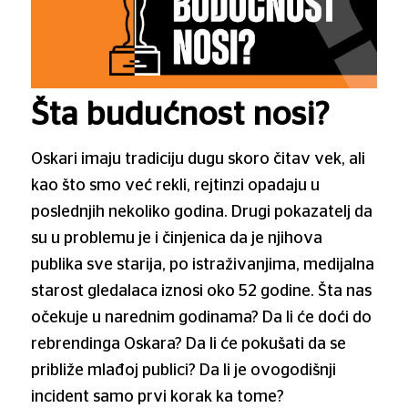
Šta budućnost nosi?
Oskari imaju tradiciju dugu skoro čitav vek, ali
kao što smo već rekli, rejtinzi opadaju u
poslednjih nekoliko godina. Drugi pokazatelj da
su u problemu je i činjenica da je njihova
publika sve starija, po istraživanjima, medijalna
starost gledalaca iznosi oko 52 godine. Šta nas
očekuje u narednim godinama? Da li će doći do
rebrendinga Oskara? Da li će pokušati da se
približe mlađoj publici? Da li je ovogodišnji
incident samo prvi korak ka tome?