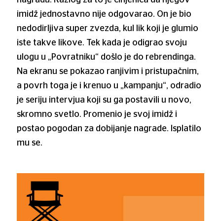
nagradu. Razlog za to je činjenica da njegov
imidž jednostavno nije odgovarao. On je bio
nedodirljiva super zvezda, kul lik koji je glumio
iste takve likove. Tek kada je odigrao svoju
ulogu u „Povratniku“ došlo je do rebrendinga.
Na ekranu se pokazao ranjivim i pristupačnim,
a povrh toga je i krenuo u „kampanju“, odradio
je seriju intervjua koji su ga postavili u novo,
skromno svetlo. Promenio je svoj imidž i
postao pogodan za dobijanje nagrade. Isplatilo
mu se.