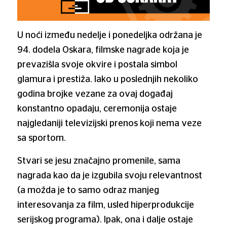
U noći između nedelje i ponedeljka održana je
94. dodela Oskara, filmske nagrade koja je
prevazišla svoje okvire i postala simbol
glamura i prestiža. Iako u poslednjih nekoliko
godina brojke vezane za ovaj događaj
konstantno opadaju, ceremonija ostaje
najgledaniji televizijski prenos koji nema veze
sa sportom.
Stvari se jesu značajno promenile, sama
nagrada kao da je izgubila svoju relevantnost
(a možda je to samo odraz manjeg
interesovanja za film, usled hiperprodukcije
serijskog programa). Ipak, ona i dalje ostaje