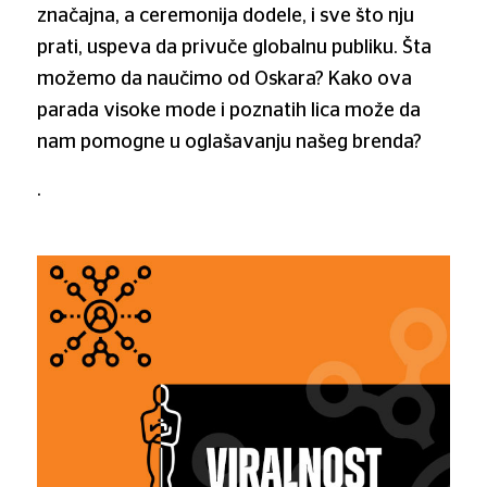
značajna, a ceremonija dodele, i sve što nju
prati, uspeva da privuče globalnu publiku. Šta
možemo da naučimo od Oskara? Kako ova
parada visoke mode i poznatih lica može da
nam pomogne u oglašavanju našeg brenda?
.