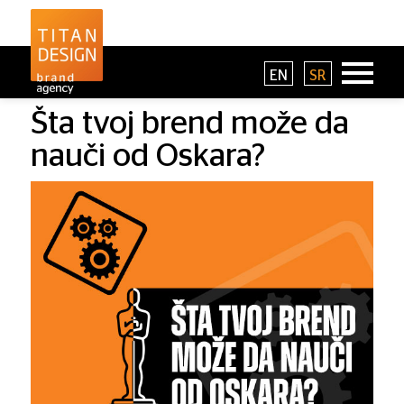
EN
SR
Šta tvoj brend može da
nauči od Oskara?