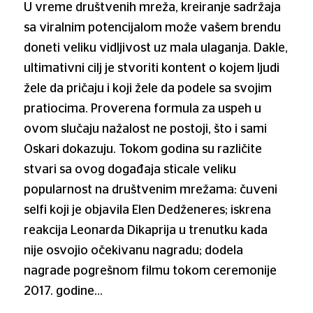
U vreme društvenih mreža, kreiranje sadržaja
sa viralnim potencijalom može vašem brendu
doneti veliku vidljivost uz mala ulaganja. Dakle,
ultimativni cilj je stvoriti kontent o kojem ljudi
žele da pričaju i koji žele da podele sa svojim
pratiocima. Proverena formula za uspeh u
ovom slučaju nažalost ne postoji, što i sami
Oskari dokazuju. Tokom godina su različite
stvari sa ovog događaja sticale veliku
popularnost na društvenim mrežama: čuveni
selfi koji je objavila Elen Dedženeres; iskrena
reakcija Leonarda Dikaprija u trenutku kada
nije osvojio očekivanu nagradu; dodela
nagrade pogrešnom filmu tokom ceremonije
2017. godine…