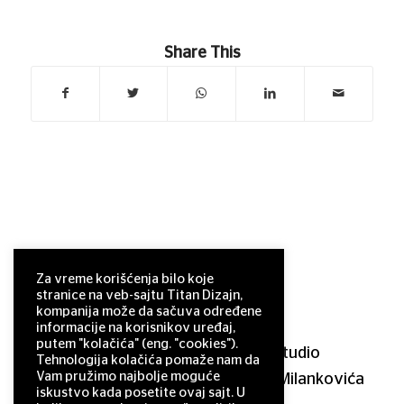
Share This
Za vreme korišćenja bilo koje
stranice na veb-sajtu Titan Dizajn,
kompanija može da sačuva određene
informacije na korisnikov uređaj,
putem "kolačića" (eng. "cookies").
© 2011–2025 Titan Design studio
Tehnologija kolačića pomaže nam da
Vam pružimo najbolje moguće
11 000 Belgrade, Serbia, Milutina Milankovića
iskustvo kada posetite ovaj sajt. U