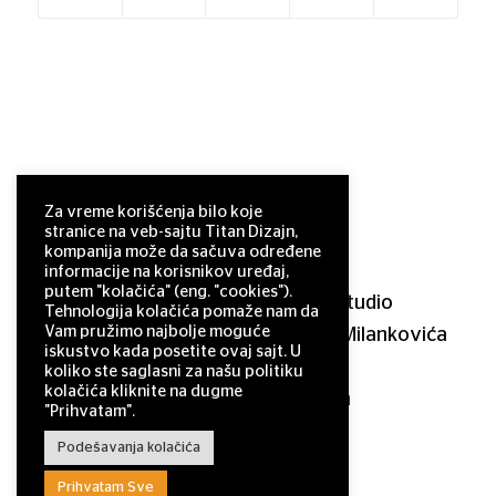
Za vreme korišćenja bilo koje
stranice na veb-sajtu Titan Dizajn,
kompanija može da sačuva određene
informacije na korisnikov uređaj,
putem "kolačića" (eng. "cookies").
© 2011–2025 Titan Design studio
Tehnologija kolačića pomaže nam da
Vam pružimo najbolje moguće
11 000 Belgrade, Serbia, Milutina Milankovića
iskustvo kada posetite ovaj sajt. U
120a
koliko ste saglasni za našu politiku
kolačića kliknite na dugme
office@titandizajn.com
"Prihvatam".
Podešavanja kolačića
Prihvatam Sve