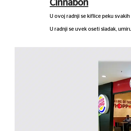
Cinnabon
U ovoj radnji se kiflice peku svakih
U radnji se uvek oseti sladak, umiru