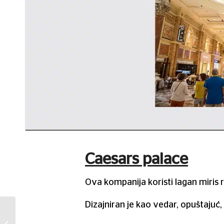
Caesars palace
Ova kompanija koristi lagan miris
Dizajniran je kao vedar, opuštajuć, 
Koja je priča iza Nike