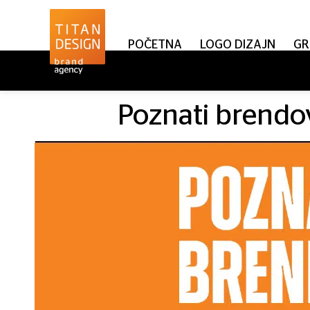
POČETNA
LOGO DIZAJN
GR
Poznati brendov