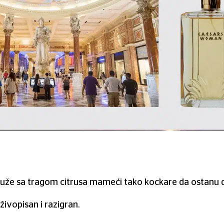
 ruže sa tragom citrusa mameći tako kockare da ostanu d
živopisan i razigran.