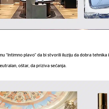
u “Intimno plavo” da bi stvorili iluziju da dobra tehnik
eutralan, oštar, da priziva sećanja.