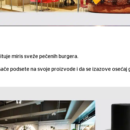
ituje miris sveže pečenih burgera.
če podsete na svoje proizvode i da se izazove osećaj g