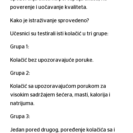
poverenje i uočavanje kvaliteta.
Kako je istraživanje sprovedeno?
Učesnici su testirali isti kolačić u tri grupe:
Grupa 1:
Kolačić bez upozoravajuće poruke.
Grupa 2:
Kolačić sa upozoravajućom porukom za
visokim sadržajem šećera, masti, kalorija i
natrijuma.
Grupa 3:
Jedan pored drugog, poređenje kolačića sa i