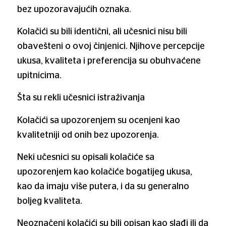
bez upozoravajućih oznaka.
Kolačići su bili identični, ali učesnici nisu bili
obavešteni o ovoj činjenici. Njihove percepcije
ukusa, kvaliteta i preferencija su obuhvaćene
upitnicima.
Šta su rekli učesnici istraživanja
Kolačići sa upozorenjem su ocenjeni kao
kvalitetniji od onih bez upozorenja.
Neki učesnici su opisali kolačiće sa
upozorenjem kao kolačiće bogatijeg ukusa,
kao da imaju više putera, i da su generalno
boljeg kvaliteta.
Neoznačeni kolačići su bili opisan kao slađi ili da