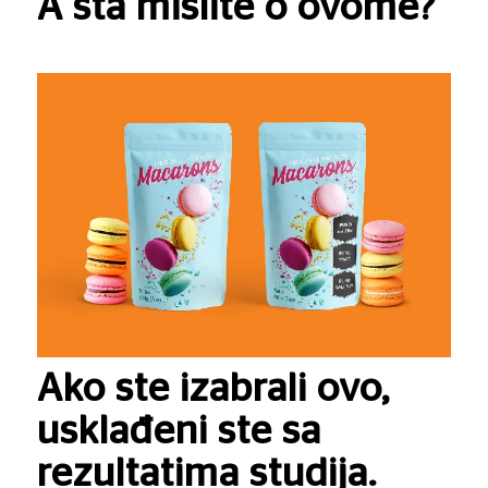
A šta mislite o ovome?
Ako ste izabrali ovo,
usklađeni ste sa
rezultatima studija.