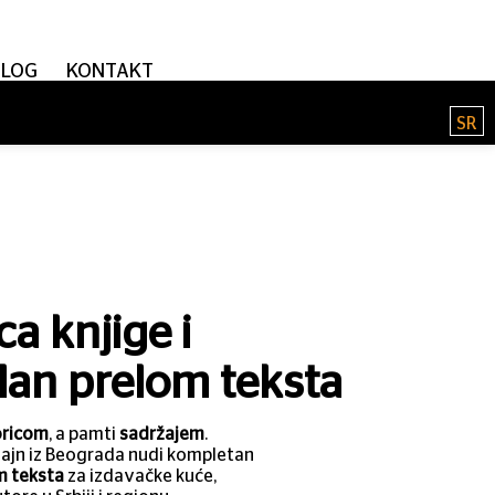
BLOG
KONTAKT
SR
ca knjige i
lan prelom teksta
oricom
, a pamti
sadržajem
.
zajn iz Beograda nudi kompletan
m teksta
za izdavačke kuće,