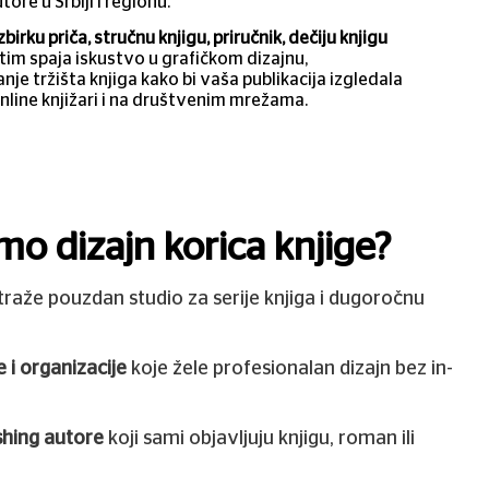
ore u Srbiji i regionu.
birku priča, stručnu knjigu, priručnik, dečiju knjigu
 tim spaja iskustvo u grafičkom dizajnu,
je tržišta knjiga kako bi vaša publikacija izgledala
online knjižari i na društvenim mrežama.
mo dizajn korica knjige?
traže pouzdan studio za serije knjiga i dugoročnu
 i organizacije
koje žele profesionalan dizajn bez in-
ishing autore
koji sami objavljuju knjigu, roman ili