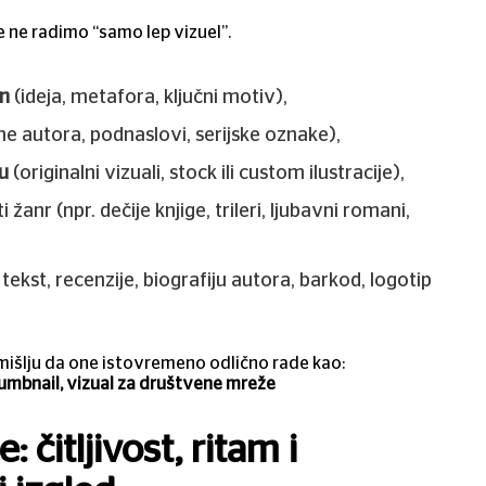
e ne radimo “samo lep vizuel”.
on
(ideja, metafora, ključni motiv),
me autora, podnaslovi, serijske oznake),
ju
(originalni vizuali, stock ili custom ilustracije),
i žanr (npr. dečije knjige, trileri, ljubavni romani,
: tekst, recenzije, biografiju autora, barkod, logotip
mišlju da one istovremeno odlično rade kao:
humbnail, vizual za društvene mreže
 čitljivost, ritam i