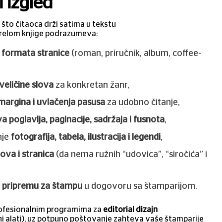
i izgled
 što čitaoca drži satima u tekstu
prelom knjige podrazumeva:
g
formata stranice
(roman, priručnik, album, coffee-
 veličine slova
za konkretan žanr,
margina i uvlačenja pasusa
za udobno čitanje,
a poglavlja, paginacije, sadržaja i fusnota
,
nje
fotografija, tabela, ilustracija i legendi
,
ova i stranica
(da nema ružnih “udovica”, “siročića” i
i pripremu za štampu
u dogovoru sa štamparijom.
rofesionalnim programima za
editorial dizajn
ni alati), uz potpuno poštovanje zahteva vaše štamparije