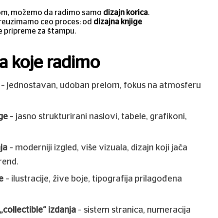
lom, možemo da radimo samo
dizajn korica
.
preuzimamo ceo proces: od
dizajna knjige
e pripreme za štampu.
ja koje radimo
– jednostavan, udoban prelom, fokus na atmosferu
ge
– jasno strukturirani naslovi, tabele, grafikoni,
nja
– moderniji izgled, više vizuala, dizajn koji jača
brend.
e
– ilustracije, žive boje, tipografija prilagođena
„collectible“ izdanja
– sistem stranica, numeracija