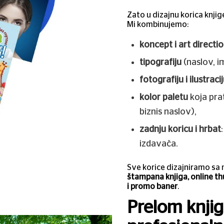
Zato u dizajnu korica knjig
Mi kombinujemo:
koncept i art directi
tipografiju
(naslov, i
fotografiju i ilustraci
kolor paletu
koja prat
biznis naslov),
zadnju koricu i hrbat
izdavača.
Sve korice dizajniramo sa 
štampana knjiga, online t
i promo baner
.
Prelom knjige: