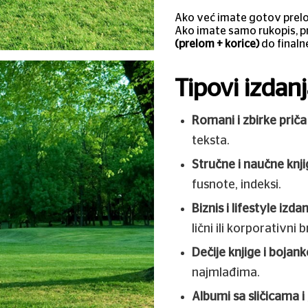
Ako već imate gotov pre
Ako imate samo rukopis, 
(prelom + korice)
do finaln
Tipovi izdan
Romani i zbirke priča
teksta.
Stručne i naučne knji
fusnote, indeksi.
Biznis i lifestyle izda
lični ili korporativni 
Dečije knjige i bojank
najmlađima.
Albumi sa sličicama i 