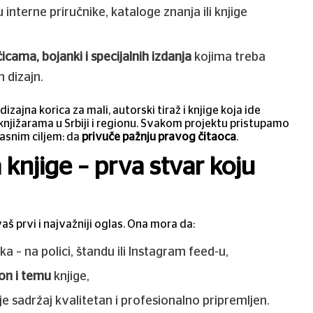
 interne priručnike, kataloge znanja ili knjige
icama, bojanki i specijalnih izdanja
kojima treba
 dizajn.
ajna korica za mali, autorski tiraž i knjige koja ide
knjižarama u Srbiji i regionu. Svakom projektu pristupamo
asnim ciljem: da
privuče pažnju pravog čitaoca
.
 knjige – prva stvar koju
vaš prvi i najvažniji oglas. Ona mora da:
a – na polici, štandu ili Instagram feed-u,
ton i temu
knjige,
e sadržaj kvalitetan i profesionalno pripremljen.