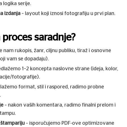
 logika serije.
na izdanja
– layout koji iznosi fotografiju u prvi plan.
 proces saradnje?
e nam rukopis, žanr, ciljnu publiku, tiraž i osnovne
oji vam se dopadaju).
edlažemo 1–2 koncepta naslovne strane (ideja, kolor,
tracije/fotografije).
lažemo format, stil i raspored, radimo probne
.
je
– nakon vaših komentara, radimo finalni prelom i
štampu.
 štampariju
– isporučujemo PDF-ove optimizovane