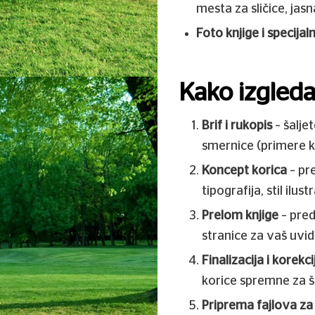
mesta za sličice, jasna
Foto knjige i specijal
Kako izgleda
Brif i rukopis
– šaljet
smernice (primere k
Koncept korica
– pr
tipografija, stil ilus
Prelom knjige
– pred
stranice za vaš uvid
Finalizacija i korekci
korice spremne za 
Priprema fajlova za