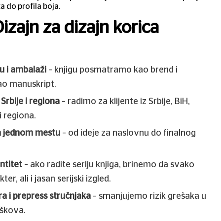
a do profila boja.
izajn za dizajn korica
u i ambalaži
– knjigu posmatramo kao brend i
ao manuskript.
Srbije i regiona
– radimo za klijente iz Srbije, BiH,
i regiona.
a jednom mestu
– od ideje za naslovnu do finalnog
ntitet
– ako radite seriju knjiga, brinemo da svako
er, ali i jasan serijski izgled.
ra i prepress stručnjaka
– smanjujemo rizik grešaka u
oškova.