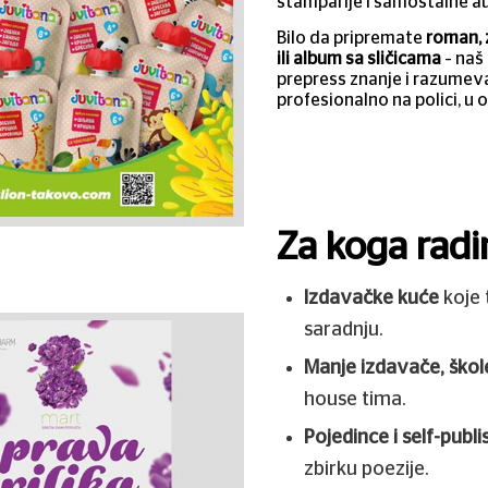
štamparije i samostalne aut
Bilo da pripremate
roman, z
ili album sa sličicama
– naš
prepress znanje i razumevan
profesionalno na polici, u 
Za koga radi
Izdavačke kuće
koje 
saradnju.
Manje izdavače, škole
house tima.
Pojedince i self-publ
zbirku poezije.