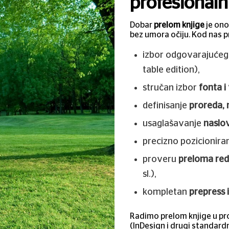
profesionaln
Dobar
prelom knjige
je ono
bez umora očiju. Kod nas 
izbor odgovarajuće
table edition),
stručan izbor
fonta i
definisanje
proreda, 
usaglašavanje
naslov
precizno pozicionira
proveru
preloma red
sl.),
kompletan
prepress 
Radimo prelom knjige u p
(InDesign i drugi standard