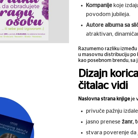
Kompanije
koje izdaju
povodom jubileja.
Autore albuma sa slič
atraktivan, dinamičan
Razumemo razliku između diz
u masovnu distribuciju po 
kao posebnom brendu, sa j
Dizajn korica
čitalac vidi
Naslovna strana knjige
je 
privuče pažnju izdalek
jasno prenese
žanr, 
stvara poverenje da j