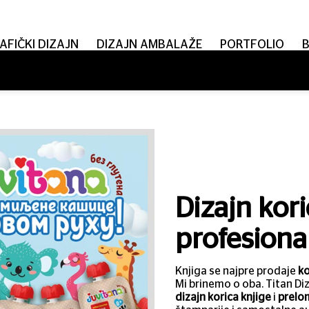
AFIČKI DIZAJN
DIZAJN AMBALAŽE
PORTFOLIO
Dizajn kori
profesiona
Knjiga se najpre prodaje
k
Mi brinemo o oba. Titan Di
dizajn korica knjige
i
prelo