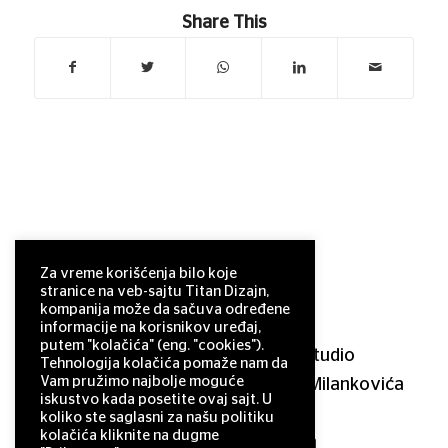
Share This
Za vreme korišćenja bilo koje
stranice na veb-sajtu Titan Dizajn,
kompanija može da sačuva određene
informacije na korisnikov uređaj,
putem "kolačića" (eng. "cookies").
© 2011–2025 Titan Design studio
Tehnologija kolačića pomaže nam da
Vam pružimo najbolje moguće
11 000 Belgrade, Serbia, Milutina Milankovića
iskustvo kada posetite ovaj sajt. U
120a
koliko ste saglasni za našu politiku
kolačića kliknite na dugme
office@titandizajn.com