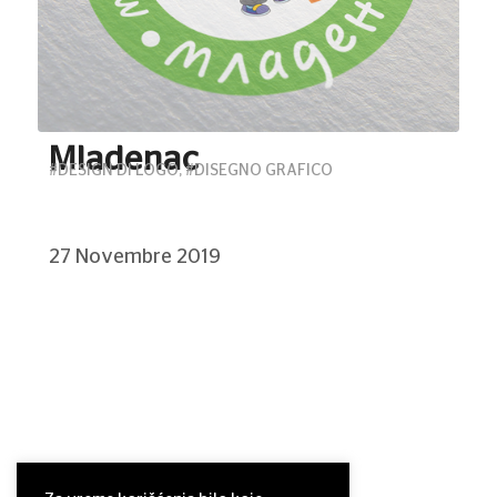
Mladenac
#DESIGN DI LOGO
,
#DISEGNO GRAFICO
27 Novembre 2019